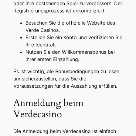
oder Ihre bestehenden Spiel zu verbessern. Der
Registrierungsprozess ist unkompliziert:
Besuchen Sie die offizielle Website des
Verde Casinos.
Erstellen Sie ein Konto und verifizieren Sie
Ihre Identität.
Nutzen Sie den Willkommensbonus bei
Ihrer ersten Einzahlung.
Es ist wichtig, die Bonusbedingungen zu lesen,
um sicherzustellen, dass Sie die
Voraussetzungen für die Auszahlung erfüllen.
Anmeldung beim
Verdecasino
Die Anmeldung beim Verdecasino ist einfach