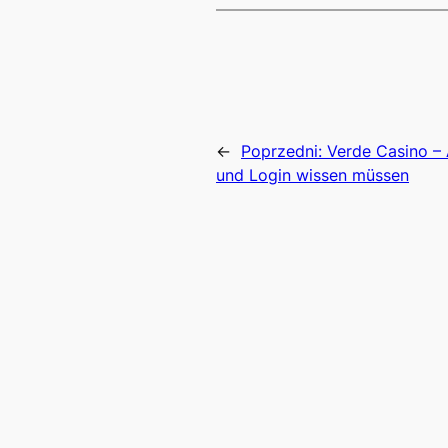
←
Poprzedni:
Verde Casino – 
und Login wissen müssen