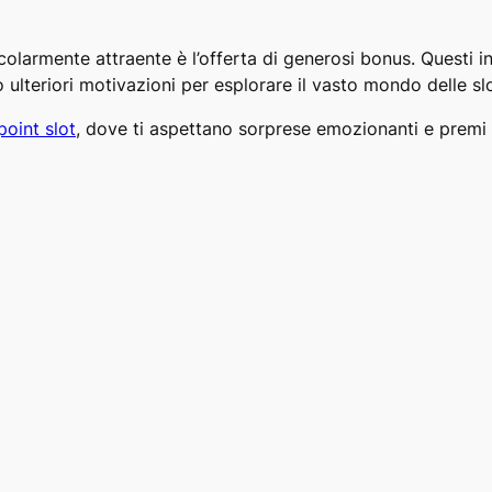
olarmente attraente è l’offerta di generosi bonus. Questi in
 ulteriori motivazioni per esplorare il vasto mondo delle sl
point slot
, dove ti aspettano sorprese emozionanti e premi i