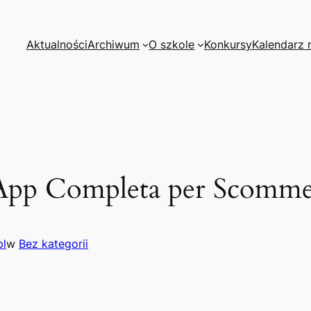
Aktualności
Archiwum
O szkole
Konkursy
Kalendarz 
’App Completa per Scomme
pl
w
Bez kategorii