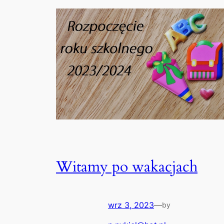
Witamy po wakacjach
wrz 3, 2023
—
by