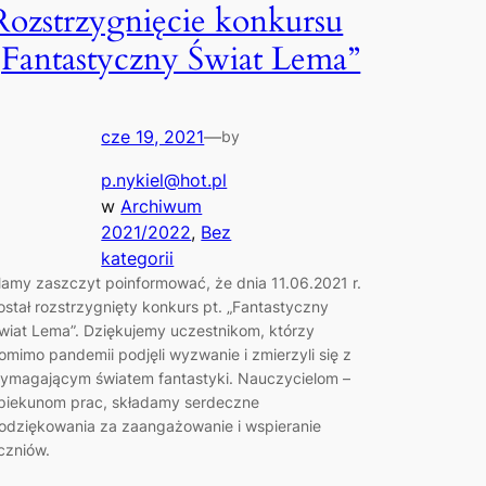
Rozstrzygnięcie konkursu
„Fantastyczny Świat Lema”
cze 19, 2021
—
by
p.nykiel@hot.pl
w
Archiwum
2021/2022
, 
Bez
kategorii
amy zaszczyt poinformować, że dnia 11.06.2021 r.
ostał rozstrzygnięty konkurs pt. „Fantastyczny
wiat Lema”. Dziękujemy uczestnikom, którzy
omimo pandemii podjęli wyzwanie i zmierzyli się z
ymagającym światem fantastyki. Nauczycielom –
piekunom prac, składamy serdeczne
odziękowania za zaangażowanie i wspieranie
czniów.