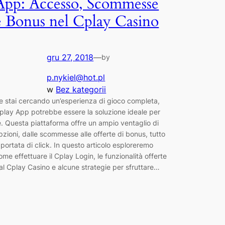
App: Accesso, Scommesse
e Bonus nel Cplay Casino
gru 27, 2018
—
by
p.nykiel@hot.pl
w
Bez kategorii
e stai cercando un’esperienza di gioco completa,
play App potrebbe essere la soluzione ideale per
e. Questa piattaforma offre un ampio ventaglio di
pzioni, dalle scommesse alle offerte di bonus, tutto
 portata di click. In questo articolo esploreremo
ome effettuare il Cplay Login, le funzionalità offerte
al Cplay Casino e alcune strategie per sfruttare…