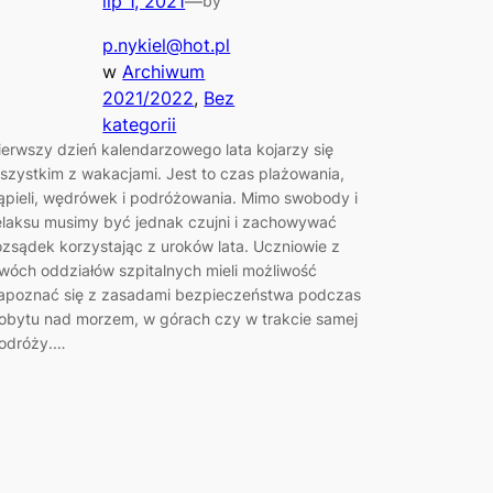
lip 1, 2021
—
by
p.nykiel@hot.pl
w
Archiwum
2021/2022
, 
Bez
kategorii
ierwszy dzień kalendarzowego lata kojarzy się
szystkim z wakacjami. Jest to czas plażowania,
ąpieli, wędrówek i podróżowania. Mimo swobody i
elaksu musimy być jednak czujni i zachowywać
ozsądek korzystając z uroków lata. Uczniowie z
wóch oddziałów szpitalnych mieli możliwość
apoznać się z zasadami bezpieczeństwa podczas
obytu nad morzem, w górach czy w trakcie samej
odróży.…