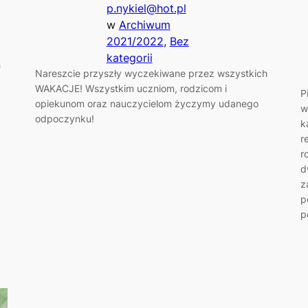
p.nykiel@hot.pl
w
Archiwum
2021/2022
, 
Bez
kategorii
h
Nareszcie przyszły wyczekiwane przez wszystkich
WAKACJE! Wszystkim uczniom, rodzicom i
P
opiekunom oraz nauczycielom życzymy udanego
w
odpoczynku!
k
r
r
d
z
p
p