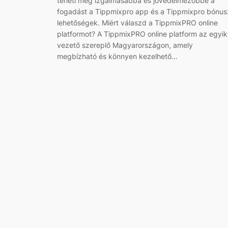
teheti még izgalmasabbá és jövedelmezőbbé a
fogadást a Tippmixpro app és a Tippmixpro bónus
lehetőségek. Miért válaszd a TippmixPRO online
platformot? A TippmixPRO online platform az egyik
vezető szereplő Magyarországon, amely
megbízható és könnyen kezelhető…