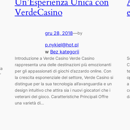
Un’Esperienza Unica con
VerdeCasino
gru 28, 2018
—
by
p.nykiel@hot.pl
w
Bez kategorii
Introduzione a Verde Casino Verde Casino
S
rappresenta una delle destinazioni più emozionanti
C
la
per gli appassionati di giochi d’azzardo online. Con
t
”
la crescita esponenziale del settore, Verde Casino si
o
distingue per la sua tecnologia all’avanguardia e un
a
design intuitivo che attira sia i nuovi giocatori che i
c
veterani del gioco. Caratteristiche Principali Offre
d
una varietà di…