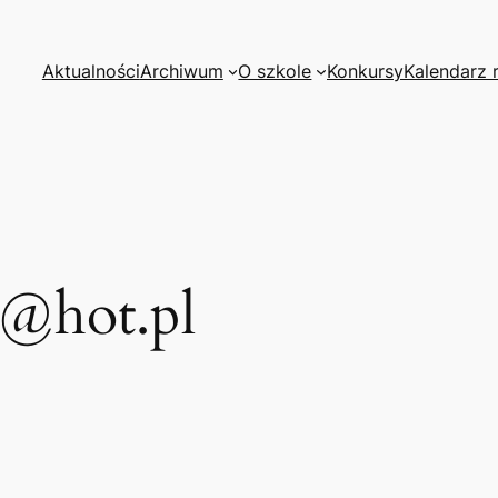
Aktualności
Archiwum
O szkole
Konkursy
Kalendarz 
l@hot.pl