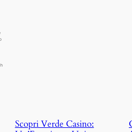
e
o
ch
Scopri Verde Casino: