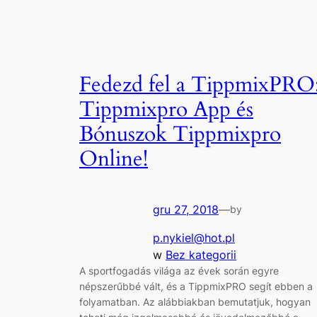
Fedezd fel a TippmixPRO
Tippmixpro App és
Bónuszok Tippmixpro
Online!
gru 27, 2018
—
by
p.nykiel@hot.pl
w
Bez kategorii
A sportfogadás világa az évek során egyre
népszerűbbé vált, és a TippmixPRO segít ebben a
folyamatban. Az alábbiakban bemutatjuk, hogyan