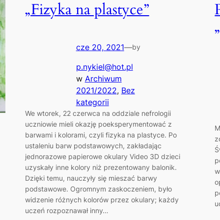
„Fizyka na plastyce”
cze 20, 2021
—
by
p.nykiel@hot.pl
w
Archiwum
2021/2022
, 
Bez
kategorii
We wtorek, 22 czerwca na oddziale nefrologii
uczniowie mieli okazję poeksperymentować z
M
barwami i kolorami, czyli fizyka na plastyce. Po
z
ustaleniu barw podstawowych, zakładając
Ś
jednorazowe papierowe okulary Video 3D dzieci
p
uzyskały inne kolory niż prezentowany balonik.
w
Dzięki temu, nauczyły się mieszać barwy
o
podstawowe. Ogromnym zaskoczeniem, było
p
widzenie różnych kolorów przez okulary; każdy
u
uczeń rozpoznawał inny…