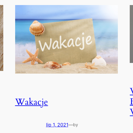
Wakacje
lip 1, 2021
—
by