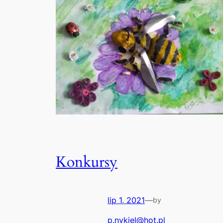
Konkursy
lip 1, 2021
—
by
p.nykiel@hot.pl