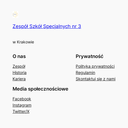
Zespół Szkół Specjalnych nr 3
w Krakowie
O nas
Prywatność
Zespół
Polityka prywatności
Historia
Regulamin
Kariera
Skontaktuj się z nami
Media społecznościowe
Facebook
Instagram
Twitter/X