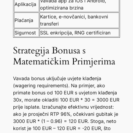
Vavada app za iOS i Android,
Aplikacija
optimizirana brzina
Kartice, e-novčanici, bankovni
Plaćanja
transferi
Sigurnost
SSL enkripcija, RNG certificiran
Strategija Bonusa s
Matematičkim Primjerima
Vavada bonus uključuje uvjete klađenja
(wagering requirements). Na primjer, ako
primate bonus od 100 EUR s uvjetom klađenja
30x, morate okladiti 100 EUR * 30 = 3000 EUR
prije isplate. Izračunajte efektivnu vrijednost:
ako je prosječni RTP 96%, očekivani gubitak je
3000 EUR * (1 – 0.96) = 120 EUR. Stoga, neto
korist je 100 EUR – 120 EUR = -20 EUR, što