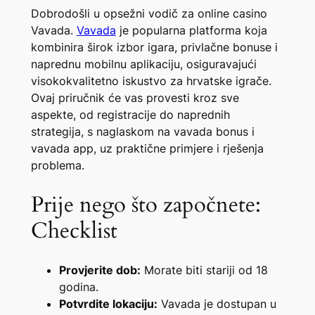
Dobrodošli u opsežni vodič za online casino
Vavada.
Vavada
je popularna platforma koja
kombinira širok izbor igara, privlačne bonuse i
naprednu mobilnu aplikaciju, osiguravajući
visokokvalitetno iskustvo za hrvatske igrače.
Ovaj priručnik će vas provesti kroz sve
aspekte, od registracije do naprednih
strategija, s naglaskom na vavada bonus i
vavada app, uz praktične primjere i rješenja
problema.
Prije nego što započnete:
Checklist
Provjerite dob:
Morate biti stariji od 18
godina.
Potvrdite lokaciju:
Vavada je dostupan u