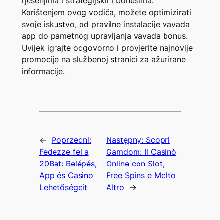
rješenjima i strategijskim bonusima.
Korištenjem ovog vodiča, možete optimizirati
svoje iskustvo, od pravilne instalacije vavada
app do pametnog upravljanja vavada bonus.
Uvijek igrajte odgovorno i provjerite najnovije
promocije na službenoj stranici za ažurirane
informacije.
←
Poprzedni:
Następny:
Scopri
Fedezze fel a
Gamdom: Il Casinò
20Bet: Belépés,
Online con Slot,
App és Casino
Free Spins e Molto
Lehetőségeit
Altro
→