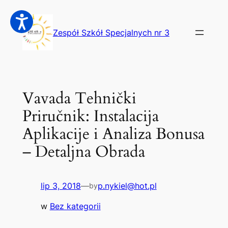
Przejdź
do
Zespół Szkół Specjalnych nr 3
treści
Vavada Tehnički
Priručnik: Instalacija
Aplikacije i Analiza Bonusa
– Detaljna Obrada
lip 3, 2018
—
p.nykiel@hot.pl
by
w
Bez kategorii