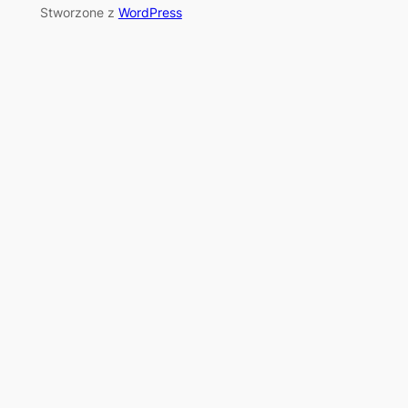
Stworzone z
WordPress