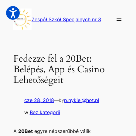
Przejdź
do
Zespół Szkół Specjalnych nr 3
treści
Fedezze fel a 20Bet:
Belépés, App és Casino
Lehetőségeit
cze 28, 2018
—
p.nykiel@hot.pl
by
w
Bez kategorii
A
20Bet
egyre népszerűbbé válik