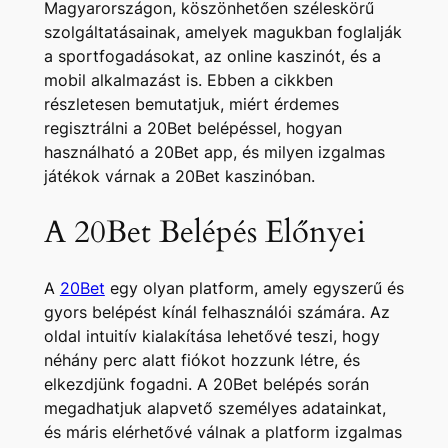
Magyarországon, köszönhetően széleskörű
szolgáltatásainak, amelyek magukban foglalják
a sportfogadásokat, az online kaszinót, és a
mobil alkalmazást is. Ebben a cikkben
részletesen bemutatjuk, miért érdemes
regisztrálni a 20Bet belépéssel, hogyan
használható a 20Bet app, és milyen izgalmas
játékok várnak a 20Bet kaszinóban.
A 20Bet Belépés Előnyei
A
20Bet
egy olyan platform, amely egyszerű és
gyors belépést kínál felhasználói számára. Az
oldal intuitív kialakítása lehetővé teszi, hogy
néhány perc alatt fiókot hozzunk létre, és
elkezdjünk fogadni. A 20Bet belépés során
megadhatjuk alapvető személyes adatainkat,
és máris elérhetővé válnak a platform izgalmas