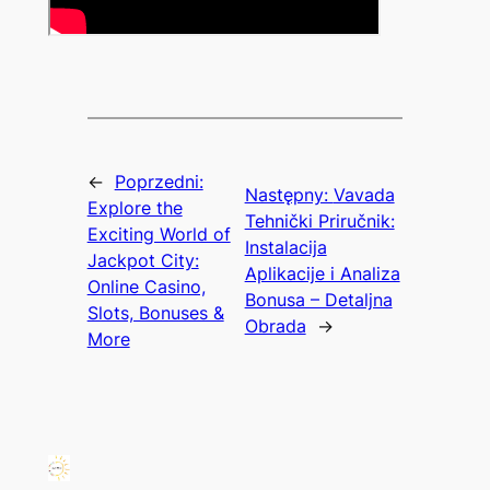
←
Poprzedni:
Następny:
Vavada
Explore the
Tehnički Priručnik:
Exciting World of
Instalacija
Jackpot City:
Aplikacije i Analiza
Online Casino,
Bonusa – Detaljna
Slots, Bonuses &
Obrada
→
More