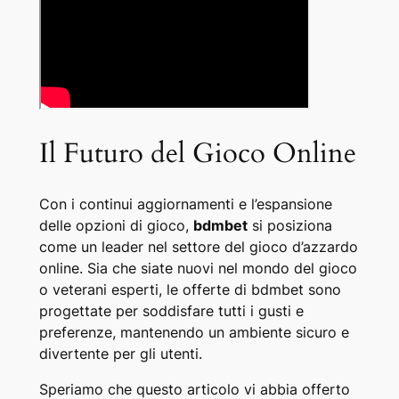
Il Futuro del Gioco Online
Con i continui aggiornamenti e l’espansione
delle opzioni di gioco,
bdmbet
si posiziona
come un leader nel settore del gioco d’azzardo
online. Sia che siate nuovi nel mondo del gioco
o veterani esperti, le offerte di bdmbet sono
progettate per soddisfare tutti i gusti e
preferenze, mantenendo un ambiente sicuro e
divertente per gli utenti.
Speriamo che questo articolo vi abbia offerto