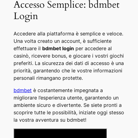
Accesso Semplice: bdmbet
Login
Accedere alla piattaforma è semplice e veloce.
Una volta creato un account, è sufficiente
effettuare il
bdmbet login
per accedere al
casinò, ricevere bonus, e giocare i vostri giochi
preferiti. La sicurezza dei dati di accesso è una
priorità, garantendo che le vostre informazioni
personali rimangano protette.
bdmbet
è costantemente impegnata a
migliorare l’esperienza utente, garantendo un
ambiente sicuro e divertente. Se siete pronti a
scoprire tutte le possibilità, iniziate oggi stesso
la vostra avventura su bdmbet!