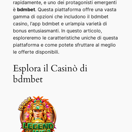
rapidamente, e uno dei protagonisti emergenti
è
bdmbet
. Questa piattaforma offre una vasta
gamma di opzioni che includono il
bdmbet
casino
, l’
app bdmbet
e un’ampia varietà di
bonus entusiasmanti. In questo articolo,
esploreremo le caratteristiche uniche di questa
piattaforma e come potete sfruttare al meglio
le offerte disponibili.
Esplora il Casinò di
bdmbet