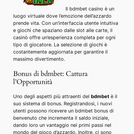
Il
bdmbet casino
è un
luogo virtuale dove l’emozione dell’azzardo
prende vita. Con un’interfaccia utente intuitiva
e giochi che spaziano dalle slot alle carte, il
casinò offre un’esperienza completa per ogni
tipo di giocatore. La selezione di giochi è
costantemente aggiornata per garantire il
massimo divertimento.
Bonus di bdmbet: Cattura
l’Opportunità
Uno degli aspetti più attraenti del
bdmbet
è il
suo sistema di bonus. Registrandosi, i nuovi
utenti possono ricevere un
bdmbet bonus
di
benvenuto che incrementa il saldo iniziale,
dando loro un vantaggio nei primi passi nel
mondo del gioco d’azzardo. Inoltre, ci sono