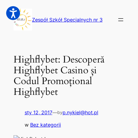
Przejdź
do
Zespół Szkół Specjalnych nr 3
treści
Highflybet: Descoperă
Highflybet Casino și
Codul Promoțional
Highflybet
sty 12, 2017
—
p.nykiel@hot.pl
by
w
Bez kategorii