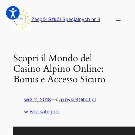
Przejdź
do
Zespół Szkół Specjalnych nr 3
treści
Scopri il Mondo del
Casino Alpino Online:
Bonus e Accesso Sicuro
wrz 2, 2018
—
p.nykiel@hot.pl
by
w
Bez kategorii