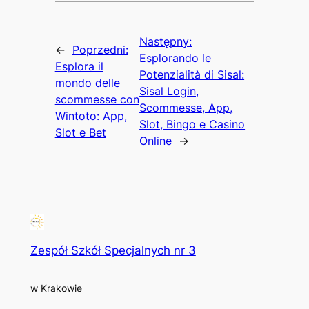
Następny:
←
Poprzedni:
Esplorando le
Esplora il
Potenzialità di Sisal:
mondo delle
Sisal Login,
scommesse con
Scommesse, App,
Wintoto: App,
Slot, Bingo e Casino
Slot e Bet
Online
→
Zespół Szkół Specjalnych nr 3
w Krakowie