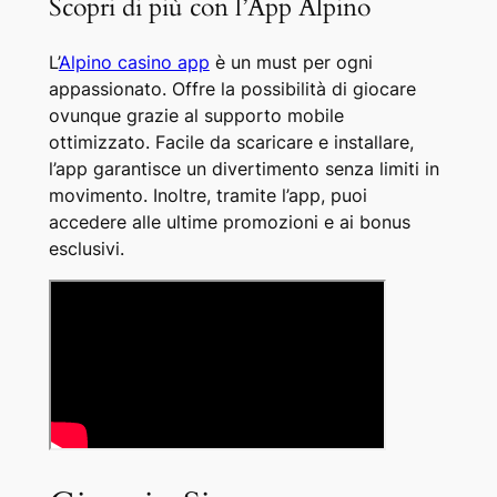
Scopri di più con l’App Alpino
L’
Alpino casino app
è un must per ogni
appassionato. Offre la possibilità di giocare
ovunque grazie al supporto mobile
ottimizzato. Facile da scaricare e installare,
l’app garantisce un divertimento senza limiti in
movimento. Inoltre, tramite l’app, puoi
accedere alle ultime promozioni e ai bonus
esclusivi.