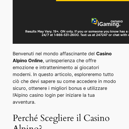
Benvenuti nel mondo affascinante del
Casino
Alpino Online
, un’esperienza che offre
emozione e intrattenimento ai giocatori
moderni. In questo articolo, esploreremo tutto
ciò che devi sapere su come accedere in modo
sicuro, ottenere i migliori bonus e utilizzare
l’Alpino casino login per iniziare la tua
avventura.
Perché Scegliere il Casino
Alpino?