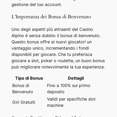
gestione del tuo account.
L’Importanza dei Bonus di Benvenuto
Uno degli aspetti più attraenti del Casino
Alpino è senza dubbio il bonus di benvenuto.
Questo bonus offre ai nuovi giocatori un
vantaggio unico, incrementando i fondi
disponibili per giocare. Che tu preferisca
giocare a slot, poker o roulette, un buon bonus
può migliorare notevolmente la tua esperienza.
Tipo di Bonus
Dettagli
Bonus di
Fino a 100% sul primo
Benvenuto
deposito
Validi per specifiche slot
Giri Gratuiti
machine