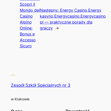
Scopri il
Mondo del
Następny:
Energy Casino,Energy
Casino
kasyno,Energycasino,Energycasino
Alpino
pl — praktyczne porady dla
Online:
graczy
→
Bonus e
Accesso
Sicuro
Zespół Szkół Specjalnych nr 3
w Krakowie