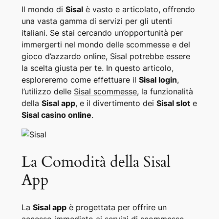
Il mondo di
Sisal
è vasto e articolato, offrendo
una vasta gamma di servizi per gli utenti
italiani. Se stai cercando un’opportunità per
immergerti nel mondo delle scommesse e del
gioco d’azzardo online,
Sisal
potrebbe essere
la scelta giusta per te. In questo articolo,
esploreremo come effettuare il
Sisal login
,
l’utilizzo delle
Sisal scommesse
, la funzionalità
della
Sisal app
, e il divertimento dei
Sisal slot
e
Sisal casino online
.
La Comodità della Sisal
App
La
Sisal app
è progettata per offrire un