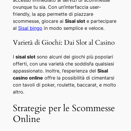
accesso immediato ai servizi di scommesse
ovunque tu sia. Con un’interfaccia user-
friendly, la app permette di piazzare
scommesse, giocare ai
Sisal slot
e partecipare
al
Sisal bingo
in modo semplice e veloce.
Varietà di Giochi: Dai Slot al Casino
I
sisal slot
sono alcuni dei giochi più popolari
offerti, con una varietà che soddisfa qualsiasi
appassionato. Inoltre, l’esperienza del
Sisal
casino online
offre la possibilità di cimentarsi
con tavoli di poker, roulette, baccarat, e molto
altro.
Strategie per le Scommesse
Online