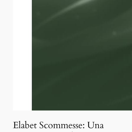
Elabet Scommesse: Una