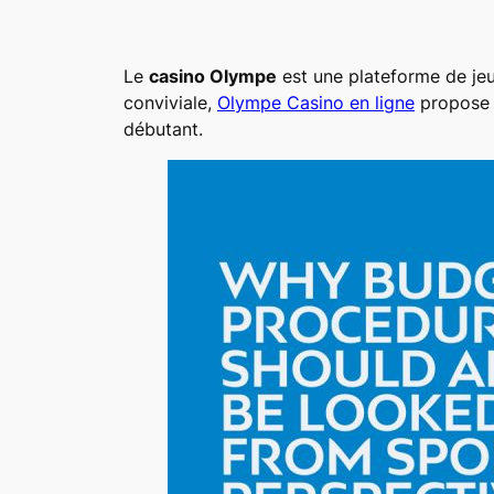
Le
casino Olympe
est une plateforme de jeu
conviviale,
Olympe Casino en ligne
propose u
débutant.