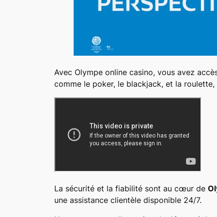
Avec
Olympe online casino
, vous avez accès
comme le poker, le blackjack, et la roulette
La sécurité et la fiabilité sont au cœur de
Ol
une assistance clientèle disponible 24/7.