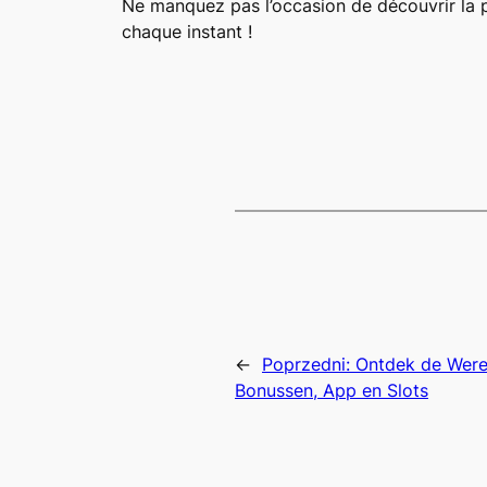
Ne manquez pas l’occasion de découvrir la p
chaque instant !
←
Poprzedni:
Ontdek de Were
Bonussen, App en Slots