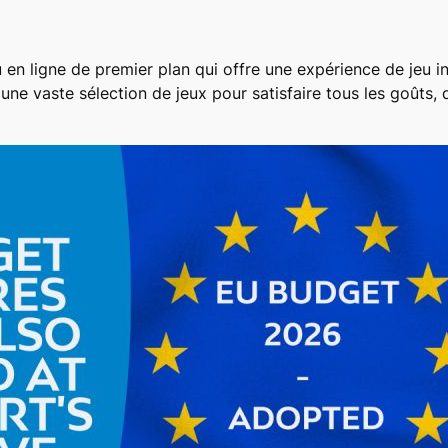
 en ligne de premier plan qui offre une expérience de jeu 
ne vaste sélection de jeux pour satisfaire tous les goûts