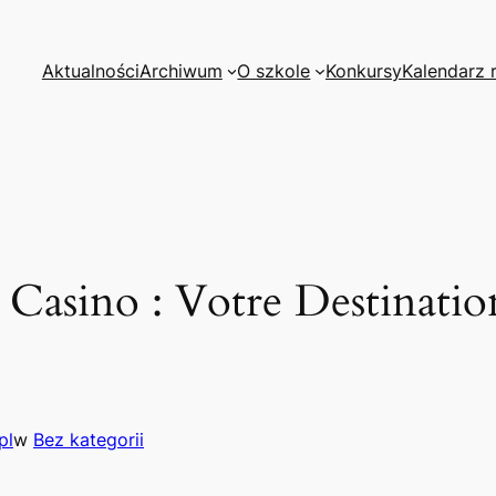
Aktualności
Archiwum
O szkole
Konkursy
Kalendarz 
asino : Votre Destination
pl
w
Bez kategorii