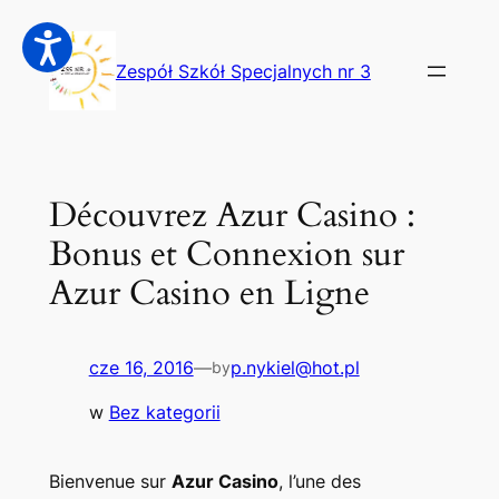
Przejdź
do
Zespół Szkół Specjalnych nr 3
treści
Découvrez Azur Casino :
Bonus et Connexion sur
Azur Casino en Ligne
cze 16, 2016
—
p.nykiel@hot.pl
by
w
Bez kategorii
Bienvenue sur
Azur Casino
, l’une des