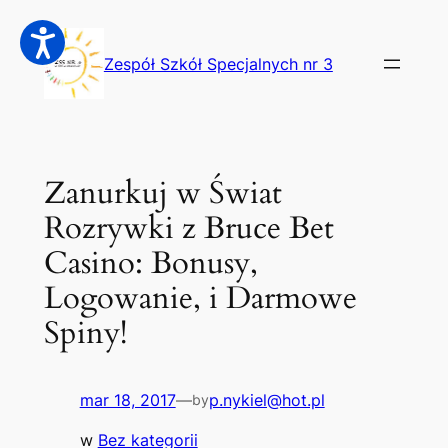
Przejdź
do
Zespół Szkół Specjalnych nr 3
treści
Zanurkuj w Świat
Rozrywki z Bruce Bet
Casino: Bonusy,
Logowanie, i Darmowe
Spiny!
mar 18, 2017
—
p.nykiel@hot.pl
by
w
Bez kategorii