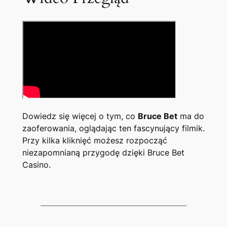
Dowiedz się więcej o tym, co
Bruce Bet
ma do
zaoferowania, oglądając ten fascynujący filmik.
Przy kilka kliknięć możesz rozpocząć
niezapomnianą przygodę dzięki
Bruce Bet
Casino
.