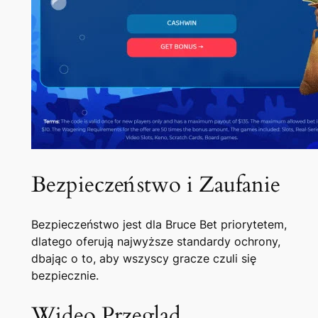
Bezpieczeństwo i Zaufanie
Bezpieczeństwo jest dla Bruce Bet priorytetem,
dlatego oferują najwyższe standardy ochrony,
dbając o to, aby wszyscy gracze czuli się
bezpiecznie.
Wideo Przegląd