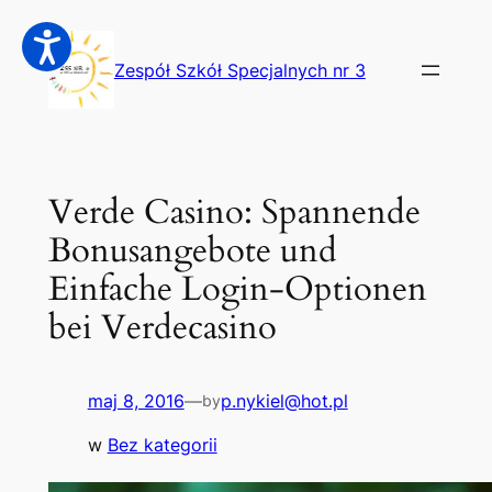
Przejdź
do
Zespół Szkół Specjalnych nr 3
treści
Verde Casino: Spannende
Bonusangebote und
Einfache Login-Optionen
bei Verdecasino
maj 8, 2016
—
p.nykiel@hot.pl
by
w
Bez kategorii