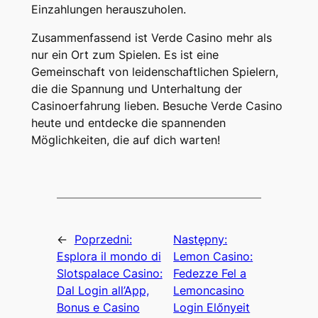
Einzahlungen herauszuholen.
Zusammenfassend ist Verde Casino mehr als
nur ein Ort zum Spielen. Es ist eine
Gemeinschaft von leidenschaftlichen Spielern,
die die Spannung und Unterhaltung der
Casinoerfahrung lieben. Besuche Verde Casino
heute und entdecke die spannenden
Möglichkeiten, die auf dich warten!
←
Poprzedni:
Następny:
Esplora il mondo di
Lemon Casino:
Slotspalace Casino:
Fedezze Fel a
Dal Login all’App,
Lemoncasino
Bonus e Casino
Login Előnyeit