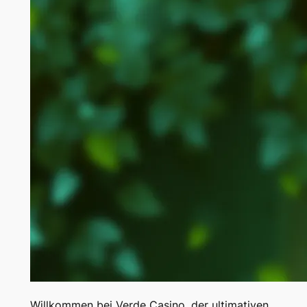
Willkommen bei Verde Casino, der ultimativen