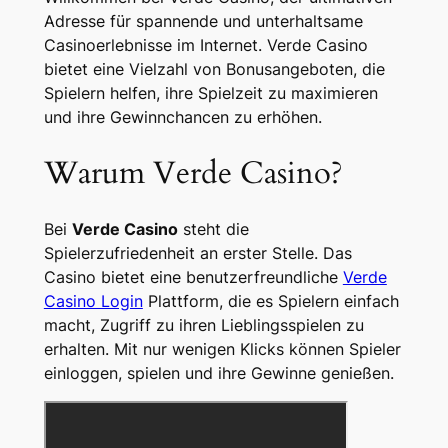
Adresse für spannende und unterhaltsame
Casinoerlebnisse im Internet. Verde Casino
bietet eine Vielzahl von Bonusangeboten, die
Spielern helfen, ihre Spielzeit zu maximieren
und ihre Gewinnchancen zu erhöhen.
Warum Verde Casino?
Bei
Verde Casino
steht die
Spielerzufriedenheit an erster Stelle. Das
Casino bietet eine benutzerfreundliche
Verde
Casino Login
Plattform, die es Spielern einfach
macht, Zugriff zu ihren Lieblingsspielen zu
erhalten. Mit nur wenigen Klicks können Spieler
einloggen, spielen und ihre Gewinne genießen.