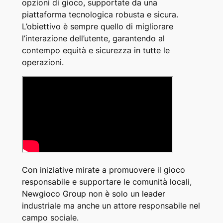
opzioni di gioco, supportate da una
piattaforma tecnologica robusta e sicura.
L’obiettivo è sempre quello di migliorare
l’interazione dell’utente, garantendo al
contempo equità e sicurezza in tutte le
operazioni.
Con iniziative mirate a promuovere il gioco
responsabile e supportare le comunità locali,
Newgioco Group non è solo un leader
industriale ma anche un attore responsabile nel
campo sociale.