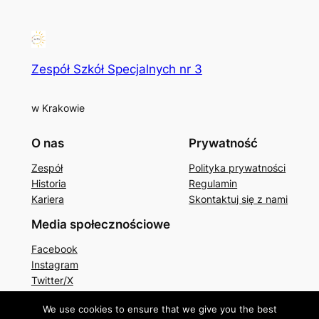
Zespół Szkół Specjalnych nr 3
w Krakowie
O nas
Prywatność
Zespół
Polityka prywatności
Historia
Regulamin
Kariera
Skontaktuj się z nami
Media społecznościowe
Facebook
Instagram
Twitter/X
We use cookies to ensure that we give you the best