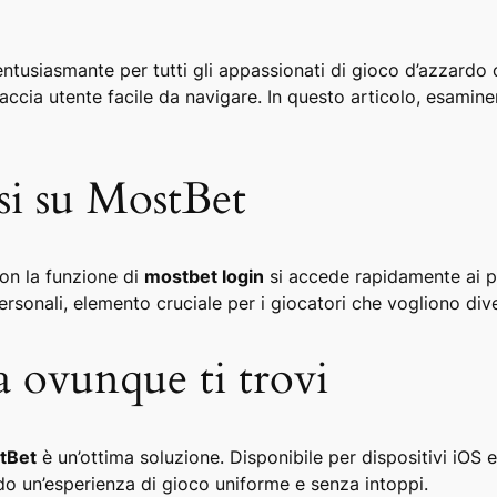
ntusiasmante per tutti gli appassionati di gioco d’azzardo o
accia utente facile da navigare. In questo articolo, esamine
rsi su MostBet
on la funzione di
mostbet login
si accede rapidamente ai pr
ersonali, elemento cruciale per i giocatori che vogliono div
 ovunque ti trovi
tBet
è un’ottima soluzione. Disponibile per dispositivi iOS 
o un’esperienza di gioco uniforme e senza intoppi.