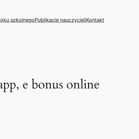
roku szkolnego
Publikacje nauczycieli
Kontakt
app, e bonus online