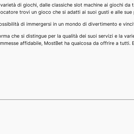
 varietà di giochi, dalle classiche slot machine ai giochi da
ocatore trovi un gioco che si adatti ai suoi gusti e alle sue
possibilità di immergersi in un mondo di divertimento e vinci
rma che si distingue per la qualità dei suoi servizi e la var
messe affidabile, MostBet ha qualcosa da offrire a tutti. Es