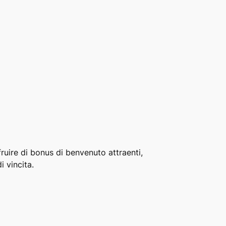
fruire di bonus di benvenuto attraenti,
i vincita.