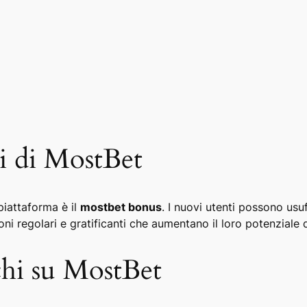
i di MostBet
 piattaforma è il
mostbet bonus
. I nuovi utenti possono usu
i regolari e gratificanti che aumentano il loro potenziale d
chi su MostBet