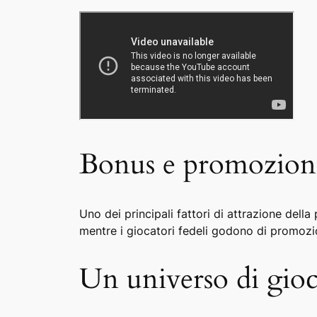
Bonus e promozion
Uno dei principali fattori di attrazione della
mentre i giocatori fedeli godono di promozion
Un universo di gio