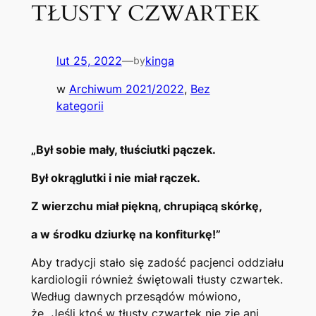
TŁUSTY CZWARTEK
lut 25, 2022
—
kinga
by
w
Archiwum 2021/2022
, 
Bez
kategorii
„Był sobie mały, tłuściutki pączek.
Był okrąglutki i nie miał rączek.
Z wierzchu miał piękną, chrupiącą skórkę,
a w środku dziurkę na konfiturkę!”
Aby tradycji stało się zadość pacjenci oddziału
kardiologii również świętowali tłusty czwartek.
Według dawnych przesądów mówiono,
że „Jeśli ktoś w tłusty czwartek nie zje ani