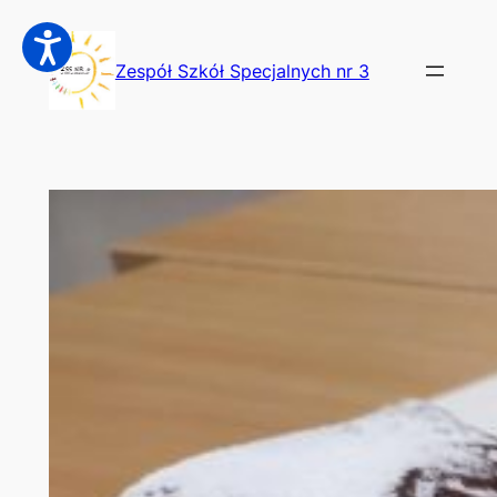
Przejdź
do
Zespół Szkół Specjalnych nr 3
treści