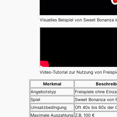
Visuelles Beispiel von Sweet Bonanza 
Video-Tutorial zur Nutzung von Freispi
Merkmal
Beschrei
Angebotstyp
Freispiele ohne Einz
Spiel
Sweet Bonanza von P
Umsatzbedingung
Oft 40x bis 60x der
Maximale Auszahlung
Z.B. 100 €