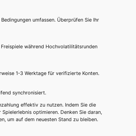
ie Bedingungen umfassen. Überprüfen Sie Ihr
 Freispiele während Hochvolatilitätsrunden
weise 1-3 Werktage für verifizierte Konten.
fend synchronisiert.
ahlung effektiv zu nutzen. Indem Sie die
 Spielerlebnis optimieren. Denken Sie daran,
fen, um auf dem neuesten Stand zu bleiben.