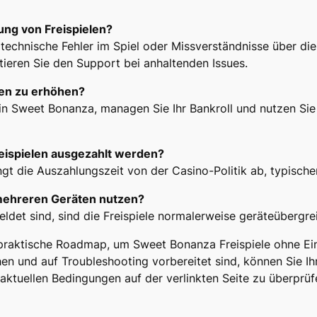
ung von Freispielen?
, technische Fehler im Spiel oder Missverständnisse über d
ieren Sie den Support bei anhaltenden Issues.
cen zu erhöhen?
 in Sweet Bonanza, managen Sie Ihr Bankroll und nutzen Sie
reispielen ausgezahlt werden?
 die Auszahlungszeit von der Casino-Politik ab, typischer
 mehreren Geräten nutzen?
det sind, sind die Freispiele normalerweise geräteübergrei
raktische Roadmap, um Sweet Bonanza Freispiele ohne Einz
en und auf Troubleshooting vorbereitet sind, können Sie Ihr
 aktuellen Bedingungen auf der verlinkten Seite zu überprü