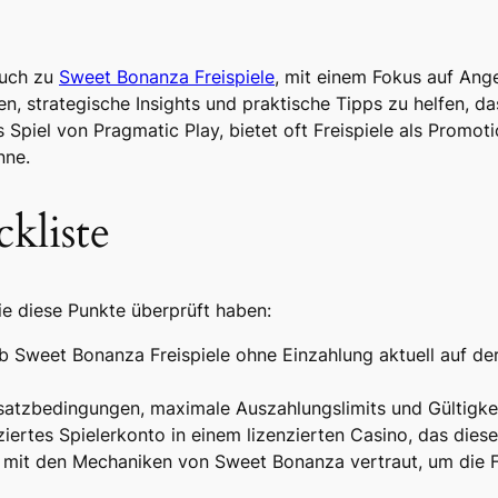
uch zu
Sweet Bonanza Freispiele
, mit einem Fokus auf Ange
ngen, strategische Insights und praktische Tipps zu helfen
Spiel von Pragmatic Play, bietet oft Freispiele als Promoti
nne.
kliste
Sie diese Punkte überprüft haben:
ob Sweet Bonanza Freispiele ohne Einzahlung aktuell auf de
satzbedingungen, maximale Auszahlungslimits und Gültigke
ziertes Spielerkonto in einem lizenzierten Casino, das dies
h mit den Mechaniken von Sweet Bonanza vertraut, um die Fr