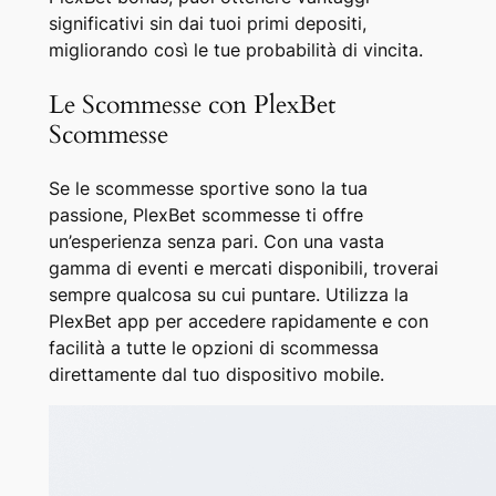
significativi sin dai tuoi primi depositi,
migliorando così le tue probabilità di vincita.
Le Scommesse con PlexBet
Scommesse
Se le scommesse sportive sono la tua
passione, PlexBet scommesse ti offre
un’esperienza senza pari. Con una vasta
gamma di eventi e mercati disponibili, troverai
sempre qualcosa su cui puntare. Utilizza la
PlexBet app per accedere rapidamente e con
facilità a tutte le opzioni di scommessa
direttamente dal tuo dispositivo mobile.