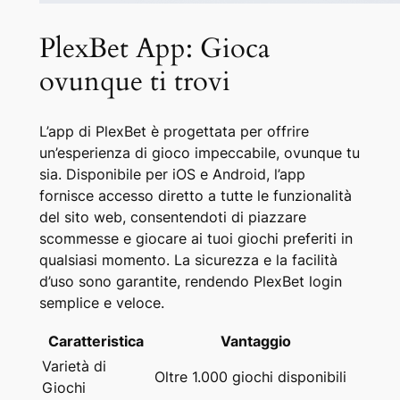
PlexBet App: Gioca
ovunque ti trovi
L’app di PlexBet è progettata per offrire
un’esperienza di gioco impeccabile, ovunque tu
sia. Disponibile per iOS e Android, l’app
fornisce accesso diretto a tutte le funzionalità
del sito web, consentendoti di piazzare
scommesse e giocare ai tuoi giochi preferiti in
qualsiasi momento. La sicurezza e la facilità
d’uso sono garantite, rendendo PlexBet login
semplice e veloce.
Caratteristica
Vantaggio
Varietà di
Oltre 1.000 giochi disponibili
Giochi