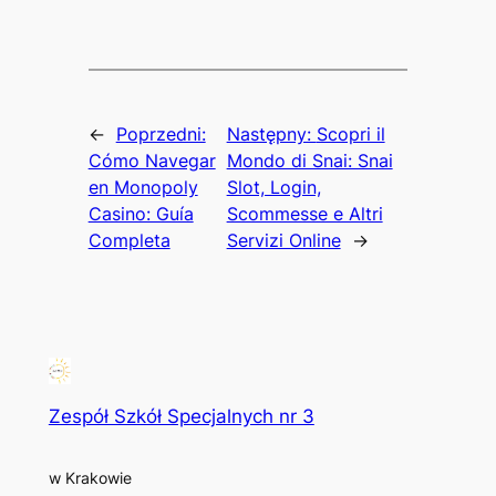
←
Poprzedni:
Następny:
Scopri il
Cómo Navegar
Mondo di Snai: Snai
en Monopoly
Slot, Login,
Casino: Guía
Scommesse e Altri
Completa
Servizi Online
→
Zespół Szkół Specjalnych nr 3
w Krakowie