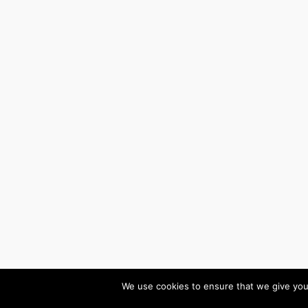
We use cookies to ensure that we give you 