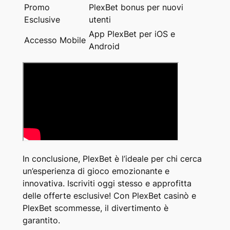
Promo
PlexBet bonus per nuovi
Esclusive
utenti
App PlexBet per iOS e
Accesso Mobile
Android
In conclusione, PlexBet è l’ideale per chi cerca
un’esperienza di gioco emozionante e
innovativa. Iscriviti oggi stesso e approfitta
delle offerte esclusive! Con PlexBet casinò e
PlexBet scommesse, il divertimento è
garantito.