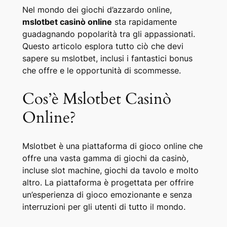
Nel mondo dei giochi d’azzardo online,
mslotbet casinò online
sta rapidamente
guadagnando popolarità tra gli appassionati.
Questo articolo esplora tutto ciò che devi
sapere su
mslotbet
, inclusi i fantastici bonus
che offre e le opportunità di scommesse.
Cos’è Mslotbet Casinò
Online?
Mslotbet è una piattaforma di gioco online che
offre una vasta gamma di giochi da casinò,
incluse slot machine, giochi da tavolo e molto
altro. La piattaforma è progettata per offrire
un’esperienza di gioco emozionante e senza
interruzioni per gli utenti di tutto il mondo.