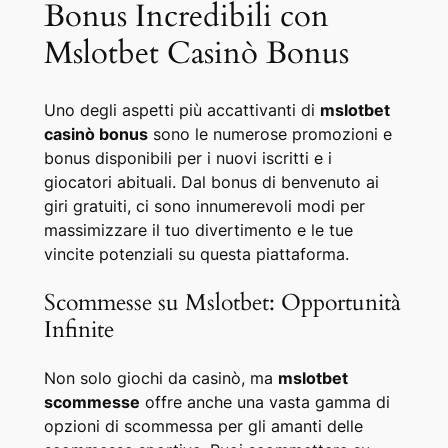
Bonus Incredibili con
Mslotbet Casinò Bonus
Uno degli aspetti più accattivanti di
mslotbet
casinò bonus
sono le numerose promozioni e
bonus disponibili per i nuovi iscritti e i
giocatori abituali. Dal bonus di benvenuto ai
giri gratuiti, ci sono innumerevoli modi per
massimizzare il tuo divertimento e le tue
vincite potenziali su questa piattaforma.
Scommesse su Mslotbet: Opportunità
Infinite
Non solo giochi da casinò, ma
mslotbet
scommesse
offre anche una vasta gamma di
opzioni di scommessa per gli amanti delle