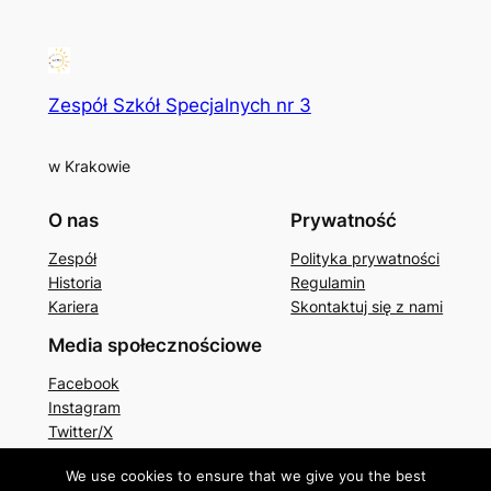
Zespół Szkół Specjalnych nr 3
w Krakowie
O nas
Prywatność
Zespół
Polityka prywatności
Historia
Regulamin
Kariera
Skontaktuj się z nami
Media społecznościowe
Facebook
Instagram
Twitter/X
We use cookies to ensure that we give you the best