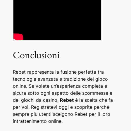
Conclusioni
Rebet rappresenta la fusione perfetta tra
tecnologia avanzata e tradizione del gioco
online. Se volete un’esperienza completa e
sicura sotto ogni aspetto delle scommesse e
dei giochi da casino,
Rebet
è la scelta che fa
per voi. Registratevi oggi e scoprite perché
sempre più utenti scelgono Rebet per il loro
intrattenimento online.