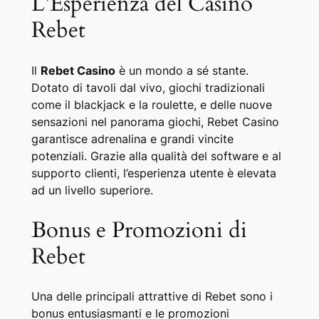
L’Esperienza del Casino
Rebet
Il
Rebet Casino
è un mondo a sé stante.
Dotato di tavoli dal vivo, giochi tradizionali
come il blackjack e la roulette, e delle nuove
sensazioni nel panorama giochi, Rebet Casino
garantisce adrenalina e grandi vincite
potenziali. Grazie alla qualità del software e al
supporto clienti, l’esperienza utente è elevata
ad un livello superiore.
Bonus e Promozioni di
Rebet
Una delle principali attrattive di Rebet sono i
bonus entusiasmanti e le promozioni