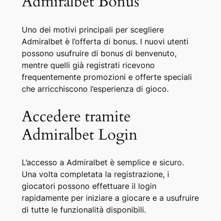
Admiralbet Bonus
Uno dei motivi principali per scegliere
Admiralbet è l’offerta di bonus. I nuovi utenti
possono usufruire di bonus di benvenuto,
mentre quelli già registrati ricevono
frequentemente promozioni e offerte speciali
che arricchiscono l’esperienza di gioco.
Accedere tramite
Admiralbet Login
L’accesso a Admiralbet è semplice e sicuro.
Una volta completata la registrazione, i
giocatori possono effettuare il login
rapidamente per iniziare a giocare e a usufruire
di tutte le funzionalità disponibili.