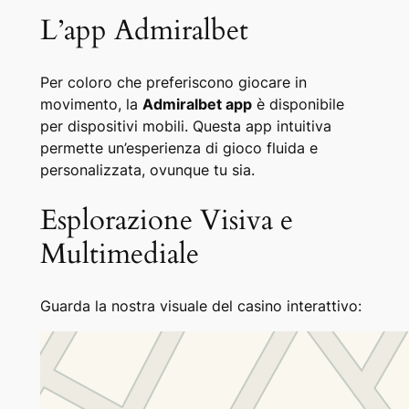
L’app Admiralbet
Per coloro che preferiscono giocare in
movimento, la
Admiralbet app
è disponibile
per dispositivi mobili. Questa app intuitiva
permette un’esperienza di gioco fluida e
personalizzata, ovunque tu sia.
Esplorazione Visiva e
Multimediale
Guarda la nostra visuale del casino interattivo: