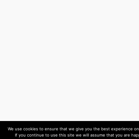
We use cookies to ensure that we give you the best experience on
If you continue to use this site we will assume that you are happ