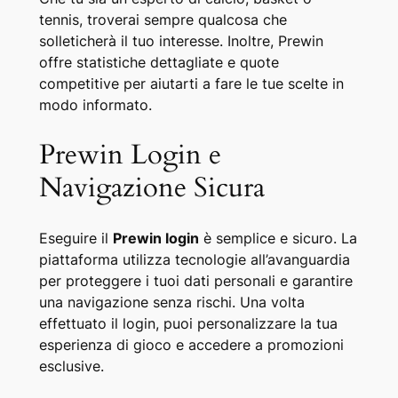
tennis, troverai sempre qualcosa che
solleticherà il tuo interesse. Inoltre, Prewin
offre statistiche dettagliate e quote
competitive per aiutarti a fare le tue scelte in
modo informato.
Prewin Login e
Navigazione Sicura
Eseguire il
Prewin login
è semplice e sicuro. La
piattaforma utilizza tecnologie all’avanguardia
per proteggere i tuoi dati personali e garantire
una navigazione senza rischi. Una volta
effettuato il login, puoi personalizzare la tua
esperienza di gioco e accedere a promozioni
esclusive.