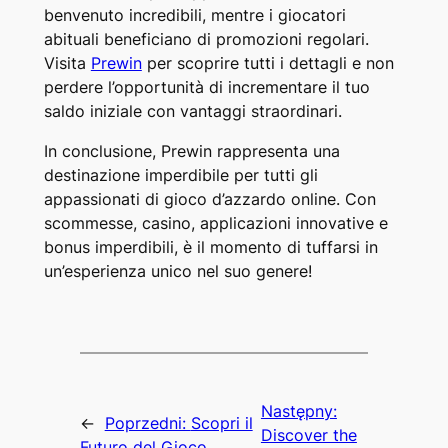
benvenuto incredibili, mentre i giocatori
abituali beneficiano di promozioni regolari.
Visita
Prewin
per scoprire tutti i dettagli e non
perdere l’opportunità di incrementare il tuo
saldo iniziale con vantaggi straordinari.
In conclusione, Prewin rappresenta una
destinazione imperdibile per tutti gli
appassionati di gioco d’azzardo online. Con
scommesse, casino, applicazioni innovative e
bonus imperdibili, è il momento di tuffarsi in
un’esperienza unico nel suo genere!
Następny:
←
Poprzedni:
Scopri il
Discover the
Futuro del Gioco