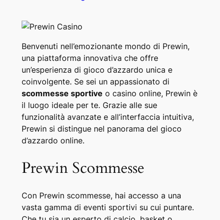
Benvenuti nell’emozionante mondo di Prewin,
una piattaforma innovativa che offre
un’esperienza di gioco d’azzardo unica e
coinvolgente. Se sei un appassionato di
scommesse sportive
o casino online, Prewin è
il luogo ideale per te. Grazie alle sue
funzionalità avanzate e all’interfaccia intuitiva,
Prewin si distingue nel panorama del gioco
d’azzardo online.
Prewin Scommesse
Con Prewin scommesse, hai accesso a una
vasta gamma di eventi sportivi su cui puntare.
Che tu sia un esperto di calcio, basket o