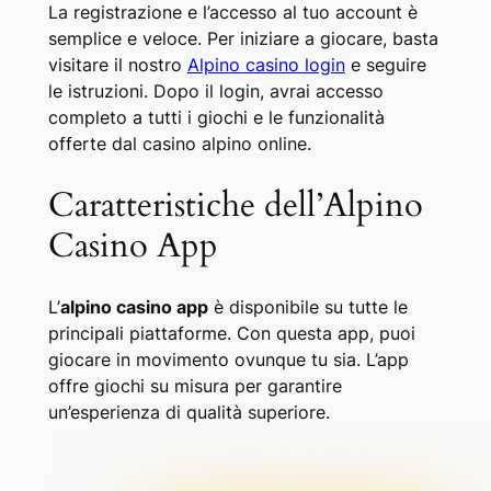
La registrazione e l’accesso al tuo account è
semplice e veloce. Per iniziare a giocare, basta
visitare il nostro
Alpino casino login
e seguire
le istruzioni. Dopo il login, avrai accesso
completo a tutti i giochi e le funzionalità
offerte dal casino alpino online.
Caratteristiche dell’Alpino
Casino App
L’
alpino casino app
è disponibile su tutte le
principali piattaforme. Con questa app, puoi
giocare in movimento ovunque tu sia. L’app
offre giochi su misura per garantire
un’esperienza di qualità superiore.