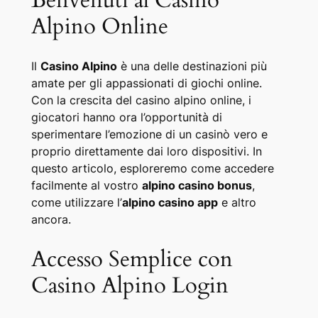
Alpino Online
Il
Casino Alpino
è una delle destinazioni più
amate per gli appassionati di giochi online.
Con la crescita del
casino alpino online
, i
giocatori hanno ora l’opportunità di
sperimentare l’emozione di un casinò vero e
proprio direttamente dai loro dispositivi. In
questo articolo, esploreremo come accedere
facilmente al vostro
alpino casino bonus
,
come utilizzare l’
alpino casino app
e altro
ancora.
Accesso Semplice con
Casino Alpino Login