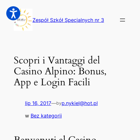
Przejdź
do
Zespół Szkół Specjalnych nr 3
treści
Scopri i Vantaggi del
Casino Alpino: Bonus,
App e Login Facili
lip 16, 2017
—
p.nykiel@hot.pl
by
w
Bez kategorii
Benvenuti al Casino