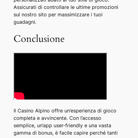
Assicurati di controllare le ultime promozioni
sul nostro sito per massimizzare i tuoi
guadagni.
Conclusione
Il Casino Alpino offre un’esperienza di gioco
completa e avvincente. Con l’accesso
semplice, un’app user-friendly e una vasta
gamma di bonus, è facile capire perché tanti