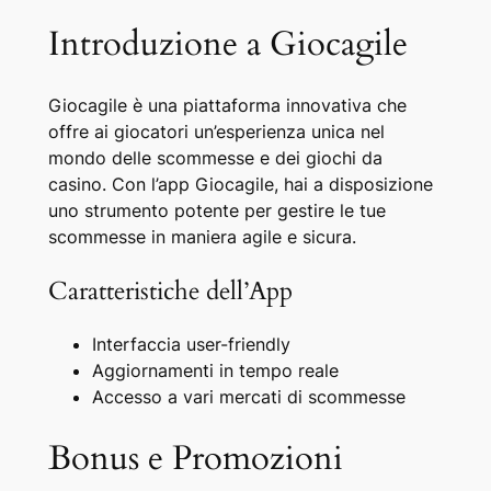
Introduzione a Giocagile
Giocagile è una piattaforma innovativa che
offre ai giocatori un’esperienza unica nel
mondo delle scommesse e dei giochi da
casino. Con l’app Giocagile, hai a disposizione
uno strumento potente per gestire le tue
scommesse in maniera agile e sicura.
Caratteristiche dell’App
Interfaccia user-friendly
Aggiornamenti in tempo reale
Accesso a vari mercati di scommesse
Bonus e Promozioni