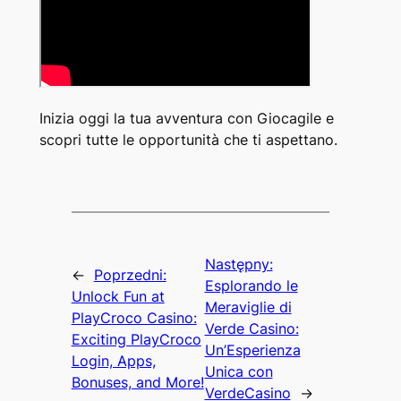
Inizia oggi la tua avventura con Giocagile e
scopri tutte le opportunità che ti aspettano.
Następny:
←
Poprzedni:
Esplorando le
Unlock Fun at
Meraviglie di
PlayCroco Casino:
Verde Casino:
Exciting PlayCroco
Un’Esperienza
Login, Apps,
Unica con
Bonuses, and More!
VerdeCasino
→