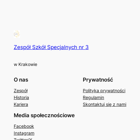
Zespół Szkół Specjalnych nr 3
w Krakowie
O nas
Prywatność
Zespół
Polityka prywatności
Historia
Regulamin
Kariera
Skontaktuj się z nami
Media społecznościowe
Facebook
Instagram
Twitter/X