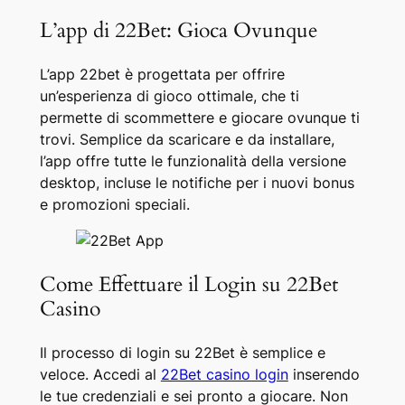
L’app di 22Bet: Gioca Ovunque
L’app 22bet è progettata per offrire
un’esperienza di gioco ottimale, che ti
permette di scommettere e giocare ovunque ti
trovi. Semplice da scaricare e da installare,
l’app offre tutte le funzionalità della versione
desktop, incluse le notifiche per i nuovi bonus
e promozioni speciali.
Come Effettuare il Login su 22Bet
Casino
Il processo di login su 22Bet è semplice e
veloce. Accedi al
22Bet casino login
inserendo
le tue credenziali e sei pronto a giocare. Non