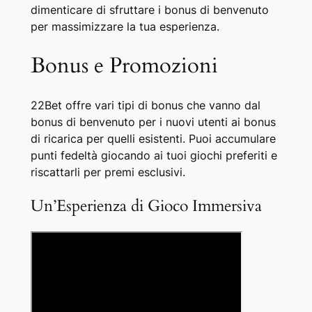
dimenticare di sfruttare i bonus di benvenuto
per massimizzare la tua esperienza.
Bonus e Promozioni
22Bet offre vari tipi di bonus che vanno dal
bonus di benvenuto per i nuovi utenti ai bonus
di ricarica per quelli esistenti. Puoi accumulare
punti fedeltà giocando ai tuoi giochi preferiti e
riscattarli per premi esclusivi.
Un’Esperienza di Gioco Immersiva