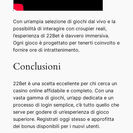
Con un’ampia selezione di giochi dal vivo e la
possibilità di interagire con croupier reali,
l’esperienza di 22Bet è davvero immersiva.
Ogni gioco è progettato per tenerti coinvolto e
fornire ore di intrattenimento.
Conclusioni
22Bet è una scelta eccellente per chi cerca un
casino online affidabile e completo. Con una
vasta gamma di giochi, un’app dedicata e un
processo di login semplice, c’è tutto quello che
serve per godere di un’esperienza di gioco
superiore. Registrati oggi stesso e approfitta
dei bonus disponibili per i nuovi utenti.