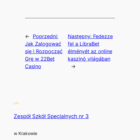
←
Poprzedni:
Następny:
Fedezze
Jak Zalogować
fel a LibraBet
się i Rozpocząć
élményét az online
Grę w 22Bet
kaszinó világában
Casino
→
Zespół Szkół Specjalnych nr 3
w Krakowie