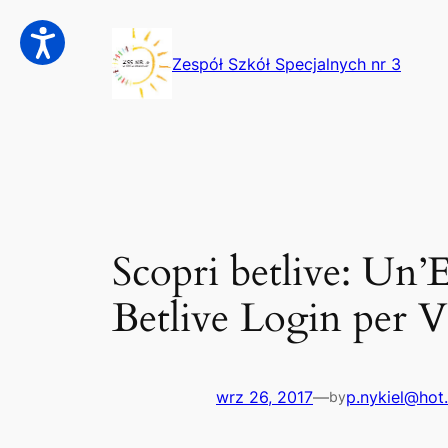
Przejdź
do
Zespół Szkół Specjalnych nr 3
treści
Scopri betlive: Un’
Betlive Login per V
wrz 26, 2017
—
p.nykiel@hot.
by