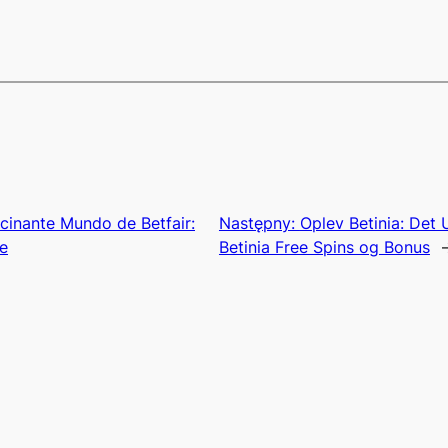
cinante Mundo de Betfair:
Następny:
Oplev Betinia: Det 
ne
Betinia Free Spins og Bonus