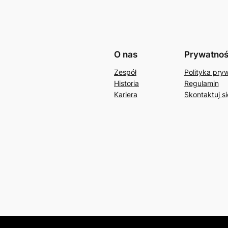
O nas
Prywatno
Zespół
Polityka pry
Historia
Regulamin
Kariera
Skontaktuj si