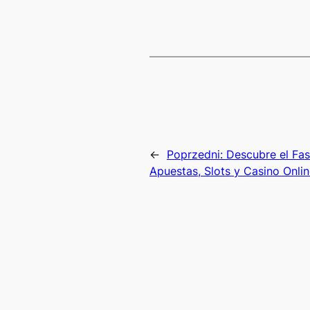
←
Poprzedni:
Descubre el Fas
Apuestas, Slots y Casino Onli