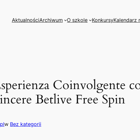
Aktualności
Archiwum
O szkole
Konkursy
Kalendarz 
Esperienza Coinvolgente co
incere Betlive Free Spin
pl
w
Bez kategorii