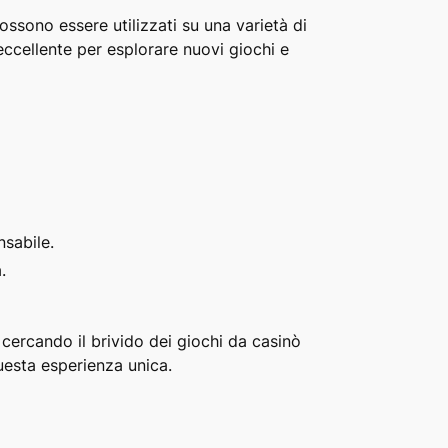
possono essere utilizzati su una varietà di
cellente per esplorare nuovi giochi e
nsabile.
.
cercando il brivido dei giochi da casinò
questa esperienza unica.