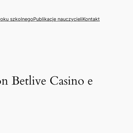
roku szkolnego
Publikacje nauczycieli
Kontakt
n Betlive Casino e