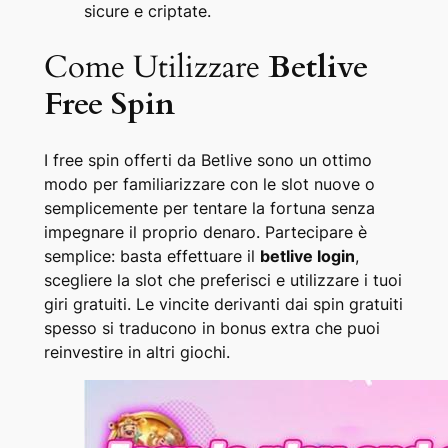
sicure e criptate.
Come Utilizzare
Betlive
Free Spin
I free spin offerti da Betlive sono un ottimo
modo per familiarizzare con le slot nuove o
semplicemente per tentare la fortuna senza
impegnare il proprio denaro. Partecipare è
semplice: basta effettuare il
betlive login
,
scegliere la slot che preferisci e utilizzare i tuoi
giri gratuiti. Le vincite derivanti dai spin gratuiti
spesso si traducono in bonus extra che puoi
reinvestire in altri giochi.