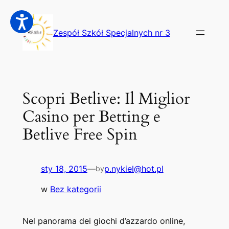
Przejdź
do
Zespół Szkół Specjalnych nr 3
treści
Scopri Betlive: Il Miglior
Casino per Betting e
Betlive Free Spin
sty 18, 2015
—
p.nykiel@hot.pl
by
w
Bez kategorii
Nel panorama dei giochi d’azzardo online,