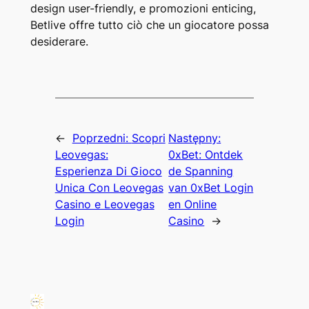
design user-friendly, e promozioni enticing,
Betlive offre tutto ciò che un giocatore possa
desiderare.
←
Poprzedni:
Scopri
Następny:
Leovegas:
0xBet: Ontdek
Esperienza Di Gioco
de Spanning
Unica Con Leovegas
van 0xBet Login
Casino e Leovegas
en Online
Login
Casino
→