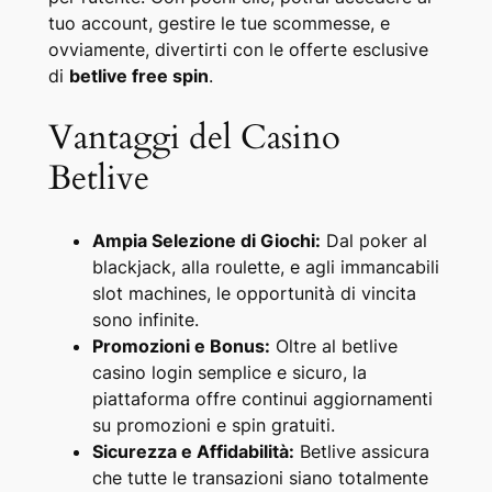
tuo account, gestire le tue scommesse, e
ovviamente, divertirti con le offerte esclusive
di
betlive free spin
.
Vantaggi del Casino
Betlive
Ampia Selezione di Giochi:
Dal poker al
blackjack, alla roulette, e agli immancabili
slot machines, le opportunità di vincita
sono infinite.
Promozioni e Bonus:
Oltre al
betlive
casino login
semplice e sicuro, la
piattaforma offre continui aggiornamenti
su promozioni e spin gratuiti.
Sicurezza e Affidabilità:
Betlive assicura
che tutte le transazioni siano totalmente