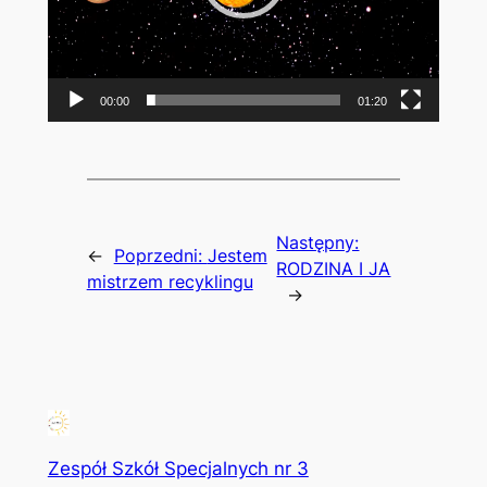
00:00
01:20
Następny:
←
Poprzedni:
Jestem
RODZINA I JA
mistrzem recyklingu
→
Zespół Szkół Specjalnych nr 3