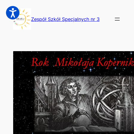
Przejdź
do
Zespół Szkół Specjalnych nr 3
treści