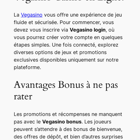
La
Vegasino
vous offre une expérience de jeu
fluide et sécurisée. Pour commencer, vous
devez vous inscrire via
Vegasino login
, où
vous pourrez créer votre compte en quelques
étapes simples. Une fois connecté, explorez
diverses options de jeux et promotions
exclusives disponibles uniquement sur notre
plateforme.
Avantages Bonus à ne pas
rater
Les promotions et récompenses ne manquent
pas avec le
Vegasino bonus
. Les joueurs
peuvent s’attendre à des bonus de bienvenue,
des offres de dépôt, et bien d’autres surprises