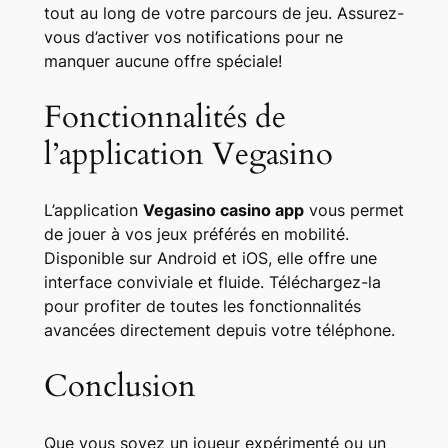
tout au long de votre parcours de jeu. Assurez-
vous d’activer vos notifications pour ne
manquer aucune offre spéciale!
Fonctionnalités de
l’application Vegasino
L’application
Vegasino casino app
vous permet
de jouer à vos jeux préférés en mobilité.
Disponible sur Android et iOS, elle offre une
interface conviviale et fluide. Téléchargez-la
pour profiter de toutes les fonctionnalités
avancées directement depuis votre téléphone.
Conclusion
Que vous soyez un joueur expérimenté ou un