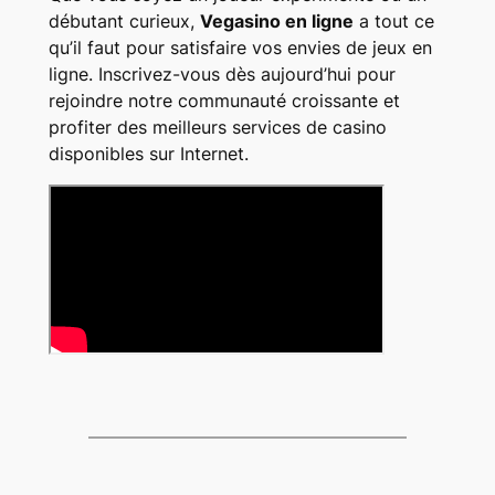
débutant curieux,
Vegasino en ligne
a tout ce
qu’il faut pour satisfaire vos envies de jeux en
ligne. Inscrivez-vous dès aujourd’hui pour
rejoindre notre communauté croissante et
profiter des meilleurs services de casino
disponibles sur Internet.