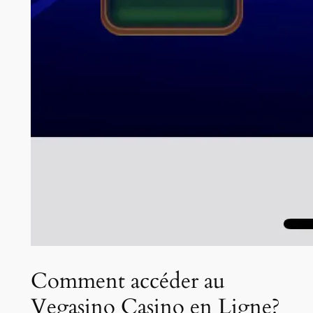
Comment accéder au
Vegasino Casino en Ligne?