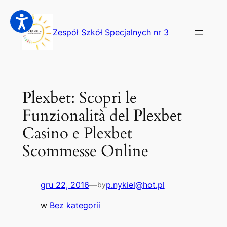
Przejdź
do
Zespół Szkół Specjalnych nr 3
treści
Plexbet: Scopri le
Funzionalità del Plexbet
Casino e Plexbet
Scommesse Online
gru 22, 2016
—
p.nykiel@hot.pl
by
w
Bez kategorii