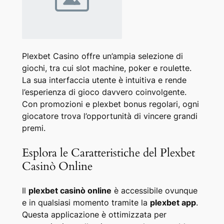
Plexbet Casino offre un’ampia selezione di
giochi, tra cui slot machine, poker e roulette.
La sua interfaccia utente è intuitiva e rende
l’esperienza di gioco davvero coinvolgente.
Con promozioni e
plexbet bonus
regolari, ogni
giocatore trova l’opportunità di vincere grandi
premi.
Esplora le Caratteristiche del Plexbet
Casinò Online
Il
plexbet casinò online
è accessibile ovunque
e in qualsiasi momento tramite la
plexbet app
.
Questa applicazione è ottimizzata per