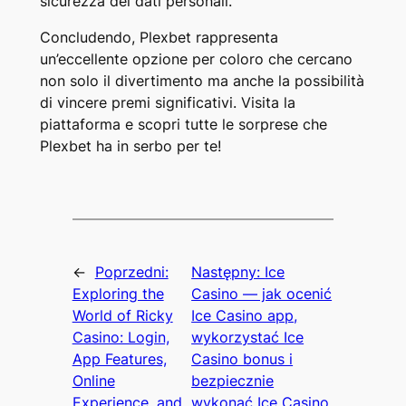
sicurezza dei dati personali.
Concludendo, Plexbet rappresenta
un’eccellente opzione per coloro che cercano
non solo il divertimento ma anche la possibilità
di vincere premi significativi. Visita la
piattaforma e scopri tutte le sorprese che
Plexbet ha in serbo per te!
←
Poprzedni:
Następny:
Ice
Exploring the
Casino — jak ocenić
World of Ricky
Ice Casino app,
Casino: Login,
wykorzystać Ice
App Features,
Casino bonus i
Online
bezpiecznie
Experience, and
wykonać Ice Casino