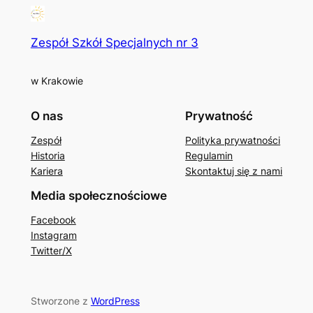
Zespół Szkół Specjalnych nr 3
w Krakowie
O nas
Prywatność
Zespół
Polityka prywatności
Historia
Regulamin
Kariera
Skontaktuj się z nami
Media społecznościowe
Facebook
Instagram
Twitter/X
Stworzone z
WordPress