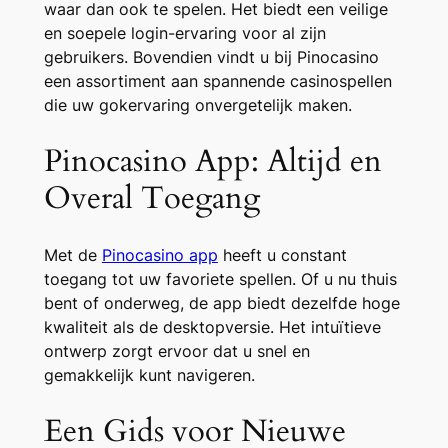
waar dan ook te spelen. Het biedt een veilige
en soepele login-ervaring voor al zijn
gebruikers. Bovendien vindt u bij Pinocasino
een assortiment aan spannende casinospellen
die uw gokervaring onvergetelijk maken.
Pinocasino App: Altijd en
Overal Toegang
Met de
Pinocasino app
heeft u constant
toegang tot uw favoriete spellen. Of u nu thuis
bent of onderweg, de app biedt dezelfde hoge
kwaliteit als de desktopversie. Het intuïtieve
ontwerp zorgt ervoor dat u snel en
gemakkelijk kunt navigeren.
Een Gids voor Nieuwe