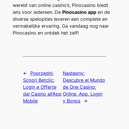
wereld van online casino’s, Pinocasino biedt
iets voor iedereen. De
Pinocasino app
en de
diverse spelopties leveren een complete en
vermakelijke ervaring. Ga vandaag nog naar
Pinocasino en ontdek het zelf!
←
Poprzedni:
Następny:
Scopri Betclic:
Descubre el Mundo
Login e Offerte
de One Casino:
dal Casino all’App
Online, App, Login
Mobile
y Bonos
→