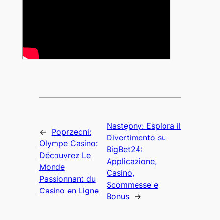
Następny:
Esplora il
←
Poprzedni:
Divertimento su
Olympe Casino:
BigBet24:
Découvrez Le
Applicazione,
Monde
Casino,
Passionnant du
Scommesse e
Casino en Ligne
Bonus
→