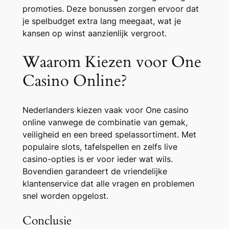
promoties. Deze bonussen zorgen ervoor dat
je spelbudget extra lang meegaat, wat je
kansen op winst aanzienlijk vergroot.
Waarom Kiezen voor One
Casino Online?
Nederlanders kiezen vaak voor One casino
online vanwege de combinatie van gemak,
veiligheid en een breed spelassortiment. Met
populaire slots, tafelspellen en zelfs live
casino-opties is er voor ieder wat wils.
Bovendien garandeert de vriendelijke
klantenservice dat alle vragen en problemen
snel worden opgelost.
Conclusie