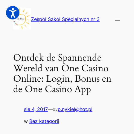
Przejdź
do
Zespół Szkół Specjalnych nr 3
treści
Ontdek de Spannende
Wereld van One Casino
Online: Login, Bonus en
de One Casino App
sie 4, 2017
—
p.nykiel@hot.pl
by
w
Bez kategorii