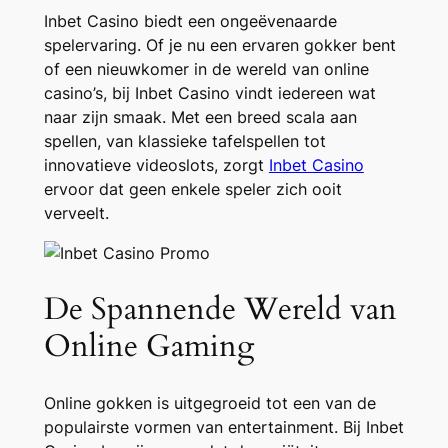
Inbet Casino biedt een ongeëvenaarde
spelervaring. Of je nu een ervaren gokker bent
of een nieuwkomer in de wereld van online
casino’s, bij Inbet Casino vindt iedereen wat
naar zijn smaak. Met een breed scala aan
spellen, van klassieke tafelspellen tot
innovatieve videoslots, zorgt
Inbet Casino
ervoor dat geen enkele speler zich ooit
verveelt.
De Spannende Wereld van
Online Gaming
Online gokken is uitgegroeid tot een van de
populairste vormen van entertainment. Bij Inbet