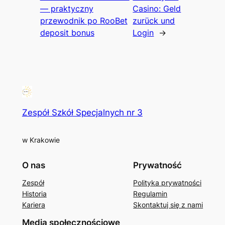
— praktyczny
Casino: Geld
przewodnik po RooBet
zurück und
deposit bonus
Login
→
Zespół Szkół Specjalnych nr 3
w Krakowie
O nas
Prywatność
Zespół
Polityka prywatności
Historia
Regulamin
Kariera
Skontaktuj się z nami
Media społecznościowe