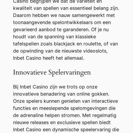
Casino begrijpen we dat de variëteit en
kwaliteit van spellen van essentieel belang zijn.
Daarom hebben we nauw samengewerkt met
toonaangevende spelontwikkelaars om een
gevarieerd aanbod te garanderen. Of je nu
houdt van de spanning van klassieke
tafelspellen zoals blackjack en roulette, of van
de opwinding van de nieuwste videoslots,
Inbet Casino heeft het allemaal.
Innovatieve Spelervaringen
Bij Inbet Casino zijn we trots op onze
innovatieve benadering van online gokken.
Onze spelers kunnen genieten van interactieve
functies en meeslepende spelomgevingen die
de adrenaline helpen stromen. Met regelmatig
nieuwe releases en exclusieve spellen biedt
Inbet Casino een dynamische speelervaring die