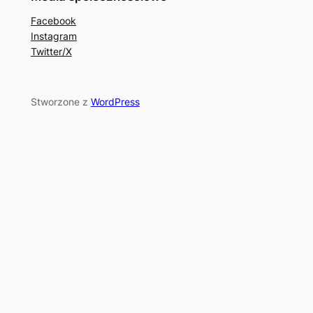
Facebook
Instagram
Twitter/X
Stworzone z
WordPress