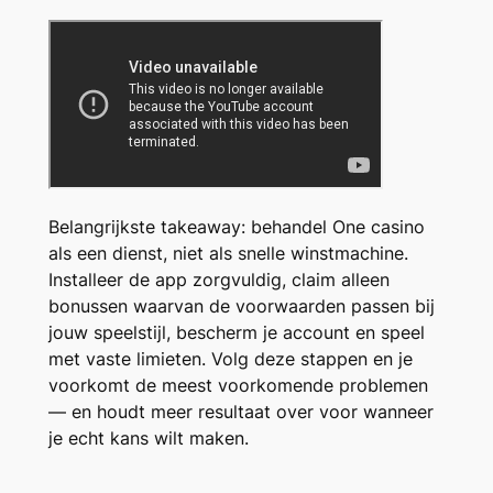
Belangrijkste takeaway: behandel One casino
als een dienst, niet als snelle winstmachine.
Installeer de app zorgvuldig, claim alleen
bonussen waarvan de voorwaarden passen bij
jouw speelstijl, bescherm je account en speel
met vaste limieten. Volg deze stappen en je
voorkomt de meest voorkomende problemen
— en houdt meer resultaat over voor wanneer
je echt kans wilt maken.