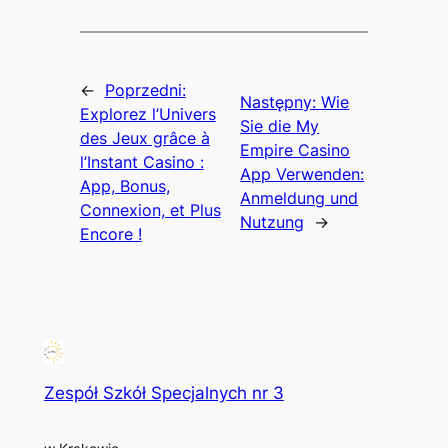
←
Poprzedni:
Następny:
Wie
Explorez l’Univers
Sie die My
des Jeux grâce à
Empire Casino
l’Instant Casino :
App Verwenden:
App, Bonus,
Anmeldung und
Connexion, et Plus
Nutzung
→
Encore !
Zespół Szkół Specjalnych nr 3