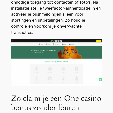
onnodige toegang tot contacten of foto’s. Na
installatie stel je tweefactor-authenticatie in en
activeer je pushmeldingen alleen voor
stortingen en uitbetalingen. Zo houd je
controle en voorkom je onverwachte
transacties.
Zo claim je een One casino
bonus zonder fouten