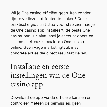
Wil je One casino efficiënt gebruiken zonder
tijd te verliezen of fouten te maken? Deze
praktische gids laat stap voor stap zien hoe je
de One casino app installeert, de beste One
casino bonus claimt, snel je account opent en
slimme spelkeuzes maakt op One casino
online. Geen vage marketingtaal, maar
concrete acties die direct resultaat geven.
Installatie en eerste
instellingen van de One
casino app
Download de app via de officiële kanalen en
controleer meteen de permissies: geen