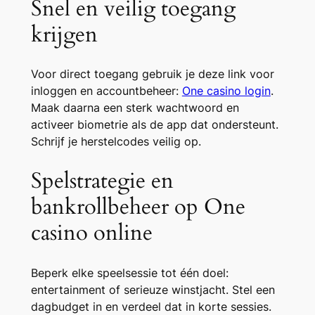
Snel en veilig toegang
krijgen
Voor direct toegang gebruik je deze link voor
inloggen en accountbeheer:
One casino login
.
Maak daarna een sterk wachtwoord en
activeer biometrie als de app dat ondersteunt.
Schrijf je herstelcodes veilig op.
Spelstrategie en
bankrollbeheer op One
casino online
Beperk elke speelsessie tot één doel:
entertainment of serieuze winstjacht. Stel een
dagbudget in en verdeel dat in korte sessies.