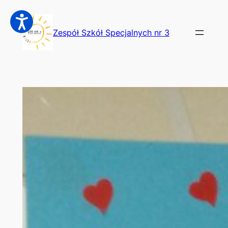
Przejdź
do
Zespół Szkół Specjalnych nr 3
treści