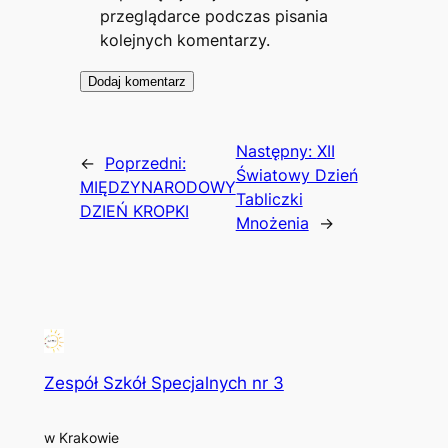
przeglądarce podczas pisania
kolejnych komentarzy.
Następny:
XII
←
Poprzedni:
Światowy Dzień
MIĘDZYNARODOWY
Tabliczki
DZIEŃ KROPKI
Mnożenia
→
Zespół Szkół Specjalnych nr 3
w Krakowie