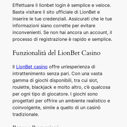
Effettuare il
lionbet login
è semplice e veloce.
Basta visitare il sito ufficiale di LionBet e
inserire le tue credenziali. Assicurati che le tue
informazioni siano corrette per evitare
inconvenienti. Se non hai ancora un account, il
processo di registrazione è rapido e semplice.
Funzionalità del LionBet Casino
Il
LionBet casino
offre un’esperienza di
intrattenimento senza pari. Con una vasta
gamma di giochi disponibili, tra cui slot,
roulette, blackjack e molto altro, c’è qualcosa
per ogni tipo di giocatore. I giochi sono
progettati per offrire un ambiente realistico e
coinvolgente, simile a quello di un casinò
tradizionale.