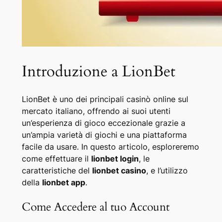
Introduzione a LionBet
LionBet è uno dei principali casinò online sul
mercato italiano, offrendo ai suoi utenti
un’esperienza di gioco eccezionale grazie a
un’ampia varietà di giochi e una piattaforma
facile da usare. In questo articolo, esploreremo
come effettuare il
lionbet login
, le
caratteristiche del
lionbet casino
, e l’utilizzo
della
lionbet app
.
Come Accedere al tuo Account