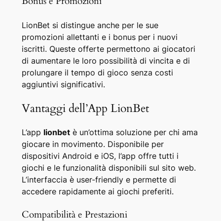
Bonus e Promozioni
LionBet si distingue anche per le sue
promozioni allettanti e i bonus per i nuovi
iscritti. Queste offerte permettono ai giocatori
di aumentare le loro possibilità di vincita e di
prolungare il tempo di gioco senza costi
aggiuntivi significativi.
Vantaggi dell’App LionBet
L’app
lionbet
è un’ottima soluzione per chi ama
giocare in movimento. Disponibile per
dispositivi Android e iOS, l’app offre tutti i
giochi e le funzionalità disponibili sul sito web.
L’interfaccia è user-friendly e permette di
accedere rapidamente ai giochi preferiti.
Compatibilità e Prestazioni