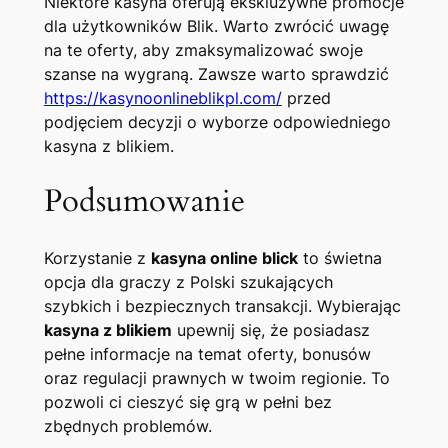
Niektóre kasyna oferują ekskluzywne promocje
dla użytkowników Blik. Warto zwrócić uwagę
na te oferty, aby zmaksymalizować swoje
szanse na wygraną. Zawsze warto sprawdzić
https://kasynoonlineblikpl.com/
przed
podjęciem decyzji o wyborze odpowiedniego
kasyna z blikiem.
Podsumowanie
Korzystanie z
kasyna online blick
to świetna
opcja dla graczy z Polski szukających
szybkich i bezpiecznych transakcji. Wybierając
kasyna z blikiem
upewnij się, że posiadasz
pełne informacje na temat oferty, bonusów
oraz regulacji prawnych w twoim regionie. To
pozwoli ci cieszyć się grą w pełni bez
zbędnych problemów.