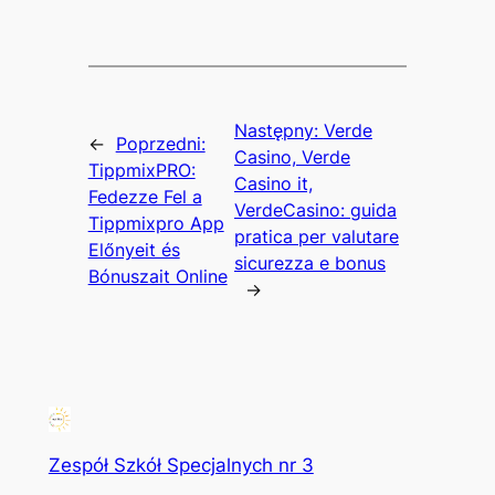
Następny:
Verde
←
Poprzedni:
Casino, Verde
TippmixPRO:
Casino it,
Fedezze Fel a
VerdeCasino: guida
Tippmixpro App
pratica per valutare
Előnyeit és
sicurezza e bonus
Bónuszait Online
→
Zespół Szkół Specjalnych nr 3