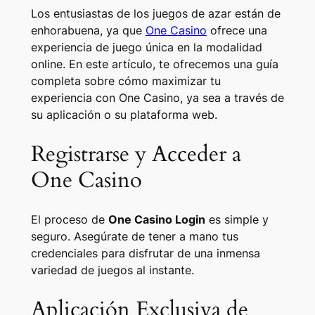
Los entusiastas de los juegos de azar están de
enhorabuena, ya que
One Casino
ofrece una
experiencia de juego única en la modalidad
online. En este artículo, te ofrecemos una guía
completa sobre cómo maximizar tu
experiencia con One Casino, ya sea a través de
su aplicación o su plataforma web.
Registrarse y Acceder a
One Casino
El proceso de
One Casino Login
es simple y
seguro. Asegúrate de tener a mano tus
credenciales para disfrutar de una inmensa
variedad de juegos al instante.
Aplicación Exclusiva de