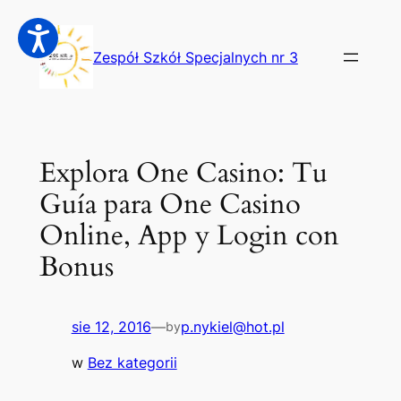
Przejdź
do
Zespół Szkół Specjalnych nr 3
treści
Explora One Casino: Tu
Guía para One Casino
Online, App y Login con
Bonus
sie 12, 2016
—
p.nykiel@hot.pl
by
w
Bez kategorii