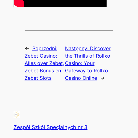
←
Poprzedni:
Następny:
Discover
Zebet Casino:
the Thrills of Rollxo
Alles over Zebet,
Casino: Your
Zebet Bonus en
Gateway to Rollxo
Zebet Slots
Casino Online
→
Zespół Szkół Specjalnych nr 3