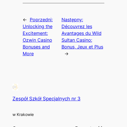
←
Poprzedni:
Następny:
Unlocking the
Découvrez les
Excitement:
Avantages du Wild
Ozwin Casino
Sultan Casino:
Bonuses and
Bonus, Jeux et Plus
More
→
Zespół Szkół Specjalnych nr 3
w Krakowie