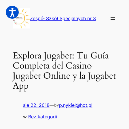
Przejdź
do
Zespół Szkół Specjalnych nr 3
treści
Explora Jugabet: Tu Guía
Completa del Casino
Jugabet Online y la Jugabet
App
sie 22, 2018
—
p.nykiel@hot.pl
by
w
Bez kategorii