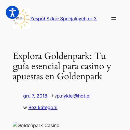
Przejdź
do
Zespół Szkół Specjalnych nr 3
treści
Explora Goldenpark: Tu
guía esencial para casino y
apuestas en Goldenpark
gru 7, 2018
—
p.nykiel@hot.pl
by
w
Bez kategorii