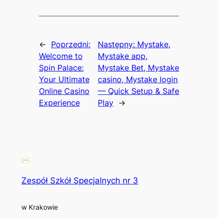
←
Poprzedni:
Następny:
Mystake,
Welcome to
Mystake app,
Spin Palace:
Mystake Bet, Mystake
Your Ultimate
casino, Mystake login
Online Casino
— Quick Setup & Safe
Experience
Play
→
Zespół Szkół Specjalnych nr 3
w Krakowie