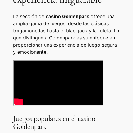
La sección de
casino Goldenpark
ofrece una
amplia gama de juegos, desde las clásicas
tragamonedas hasta el blackjack y la ruleta. Lo
que distingue a Goldenpark es su enfoque en
proporcionar una experiencia de juego segura
y emocionante.
Juegos populares en el casino
Goldenpark