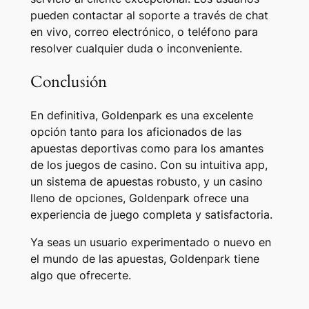
pueden contactar al soporte a través de chat
en vivo, correo electrónico, o teléfono para
resolver cualquier duda o inconveniente.
Conclusión
En definitiva, Goldenpark es una excelente
opción tanto para los aficionados de las
apuestas deportivas como para los amantes
de los juegos de casino. Con su intuitiva app,
un sistema de apuestas robusto, y un casino
lleno de opciones, Goldenpark ofrece una
experiencia de juego completa y satisfactoria.
Ya seas un usuario experimentado o nuevo en
el mundo de las apuestas, Goldenpark tiene
algo que ofrecerte.