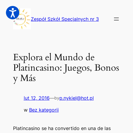
Przejdź
do
Zespół Szkół Specjalnych nr 3
treści
Explora el Mundo de
Platincasino: Juegos, Bonos
y Más
lut 12, 2016
—
p.nykiel@hot.pl
by
w
Bez kategorii
Platincasino se ha convertido en una de las