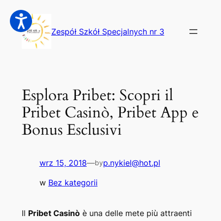
Przejdź
do
Zespół Szkół Specjalnych nr 3
treści
Esplora Pribet: Scopri il
Pribet Casinò, Pribet App e
Bonus Esclusivi
wrz 15, 2018
—
p.nykiel@hot.pl
by
w
Bez kategorii
Il
Pribet Casinò
è una delle mete più attraenti