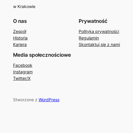
w Krakowie
O nas
Prywatność
Zespół
Polityka prywatności
Historia
Regulamin
Kariera
Skontaktuj się z nami
Media społecznościowe
Facebook
Instagram
Twitter/X
Stworzone z
WordPress