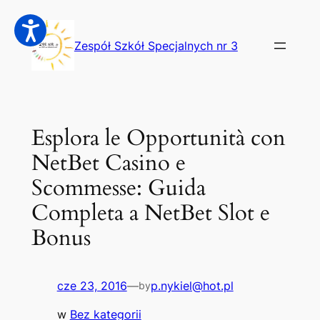
Przejdź
do
Zespół Szkół Specjalnych nr 3
treści
Esplora le Opportunità con
NetBet Casino e
Scommesse: Guida
Completa a NetBet Slot e
Bonus
cze 23, 2016
—
p.nykiel@hot.pl
by
w
Bez kategorii