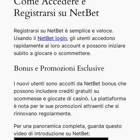
Come Accedere e
Registrarsi su NetBet
Registrarsi su NetBet è semplice e veloce.
Usando il
NetBet login
, gli utenti accedono
rapidamente ai loro account e possono iniziare
subito a giocare o scommettere.
Bonus e Promozioni Esclusive
I nuovi utenti sono accolti da
NetBet bonus
che
possono includere crediti gratuiti su
scommesse e giocate di casinò. La piattaforma
è nota per le sue promozioni attraenti che si
rinnovano regolarmente.
Per una panoramica completa, guarda questo
video di introduzione su NetBet: