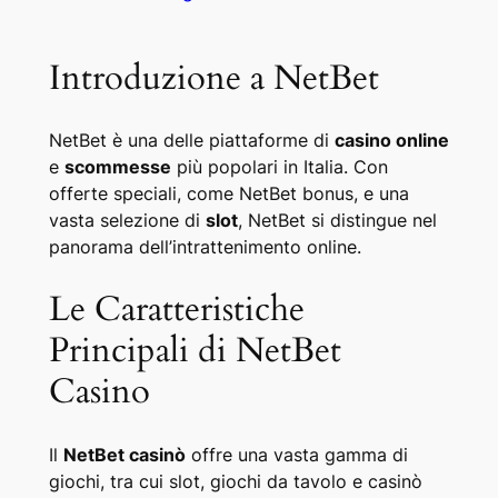
Introduzione a NetBet
NetBet è una delle piattaforme di
casino online
e
scommesse
più popolari in Italia. Con
offerte speciali, come
NetBet bonus
, e una
vasta selezione di
slot
, NetBet si distingue nel
panorama dell’intrattenimento online.
Le Caratteristiche
Principali di NetBet
Casino
Il
NetBet casinò
offre una vasta gamma di
giochi, tra cui slot, giochi da tavolo e casinò