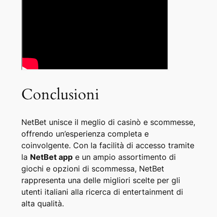
Conclusioni
NetBet unisce il meglio di casinò e scommesse,
offrendo un’esperienza completa e
coinvolgente. Con la facilità di accesso tramite
la
NetBet app
e un ampio assortimento di
giochi e opzioni di scommessa, NetBet
rappresenta una delle migliori scelte per gli
utenti italiani alla ricerca di
entertainment
di
alta qualità.