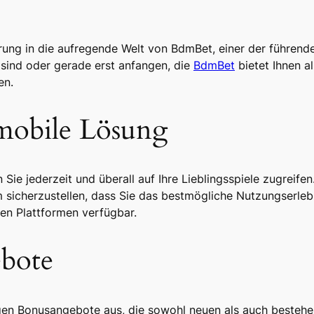
ng in die aufregende Welt von BdmBet, einer der führende
r sind oder gerade erst anfangen, die
BdmBet
bietet Ihnen al
en.
mobile Lösung
Sie jederzeit und überall auf Ihre Lieblingsspiele zugreife
m sicherzustellen, dass Sie das bestmögliche Nutzungserleb
en Plattformen verfügbar.
bote
gen Bonusangebote aus, die sowohl neuen als auch besteh