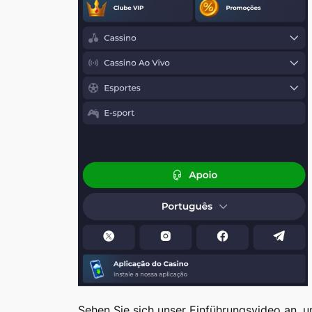
Sehen Sie sich unser Einführungsvideo an, 