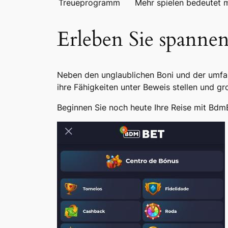
Treueprogramm
Mehr spielen bedeutet 
Erleben Sie spanne
Neben den unglaublichen Boni und der umfa
ihre Fähigkeiten unter Beweis stellen und g
Beginnen Sie noch heute Ihre Reise mit BdmB