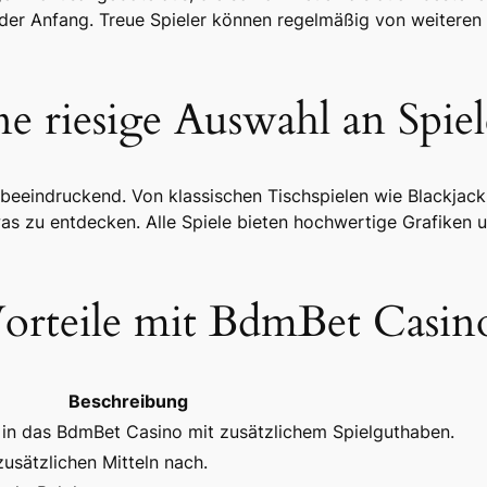
der Anfang. Treue Spieler können regelmäßig von weiteren A
e riesige Auswahl an Spie
 beeindruckend. Von klassischen Tischspielen wie Blackjack
was zu entdecken. Alle Spiele bieten hochwertige Grafiken
Vorteile mit BdmBet Casi
Beschreibung
g in das BdmBet Casino mit zusätzlichem Spielguthaben.
 zusätzlichen Mitteln nach.