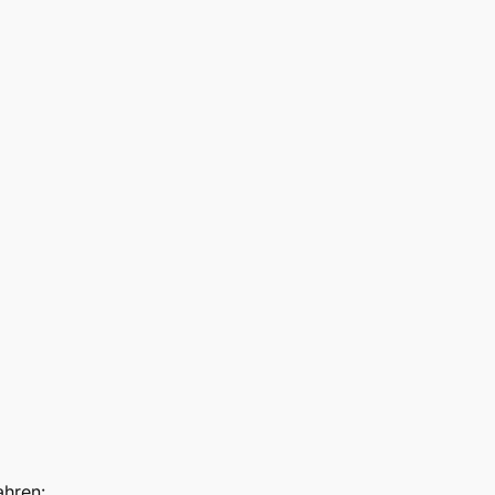
ahren: