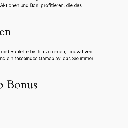
ktionen und Boni profitieren, die das
len
 und Roulette bis hin zu neuen, innovativen
 und ein fesselndes Gameplay, das Sie immer
no Bonus