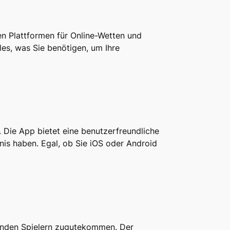
n Plattformen für Online-Wetten und
les, was Sie benötigen, um Ihre
n. Die App bietet eine benutzerfreundliche
nis haben. Egal, ob Sie iOS oder Android
enden Spielern zugutekommen. Der