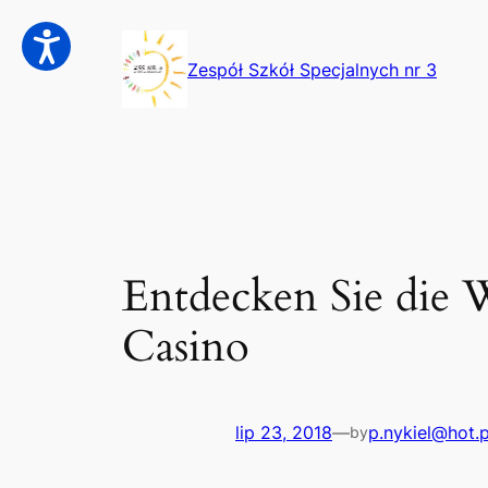
Przejdź
do
Zespół Szkół Specjalnych nr 3
treści
Entdecken Sie die
Casino
lip 23, 2018
—
p.nykiel@hot.p
by