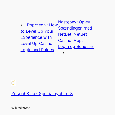
Następny:
Oplev
←
Poprzedni:
How
Spændingen med
to Level Up Your
NetBet: NetBet
Experience with
Casino, App,
Level Up Casino
Login og Bonusser
Login and Pokies
→
Zespół Szkół Specjalnych nr 3
w Krakowie