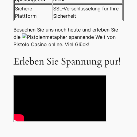
Sichere
SSL-Verschlüsselung für Ihre
Plattform
Sicherheit
Besuchen Sie uns noch heute und erleben Sie
die
spannende Welt von
Pistolo Casino online. Viel Glück!
Erleben Sie Spannung pur!