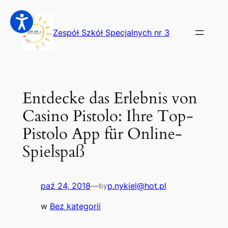
Przejdź
do
Zespół Szkół Specjalnych nr 3
treści
Entdecke das Erlebnis von
Casino Pistolo: Ihre Top-
Pistolo App für Online-
Spielspaß
paź 24, 2018
—
p.nykiel@hot.pl
by
w
Bez kategorii