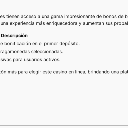
ores tienen acceso a una gama impresionante de bonos de b
e una experiencia más enriquecedora y aumentan sus proba
Descripción
 bonificación en el primer depósito.
 tragamonedas seleccionadas.
sivas para usuarios activos.
ón más para elegir este casino en línea, brindando una pl