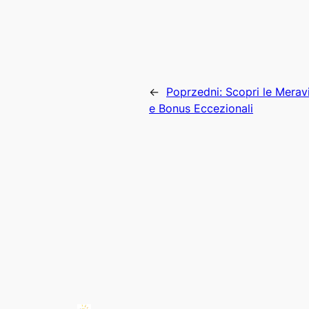
←
Poprzedni:
Scopri le Merav
e Bonus Eccezionali