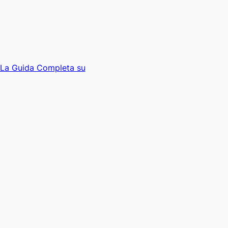
 La Guida Completa su