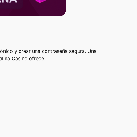
trónico y crear una contraseña segura. Una
alina Casino ofrece.