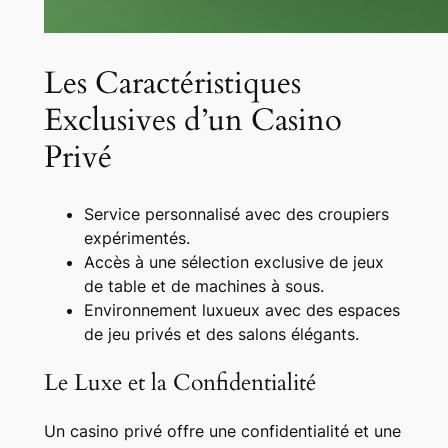
Les Caractéristiques
Exclusives d’un Casino
Privé
Service personnalisé avec des croupiers
expérimentés.
Accès à une sélection exclusive de jeux
de table et de machines à sous.
Environnement luxueux avec des espaces
de jeu privés et des salons élégants.
Le Luxe et la Confidentialité
Un casino privé offre une confidentialité et une