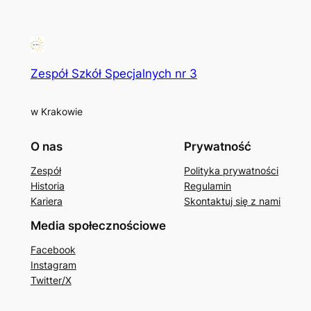
Zespół Szkół Specjalnych nr 3
w Krakowie
O nas
Prywatność
Zespół
Polityka prywatności
Historia
Regulamin
Kariera
Skontaktuj się z nami
Media społecznościowe
Facebook
Instagram
Twitter/X