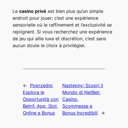
Le
casino privé
est bien plus qu’un simple
endroit pour jouer; c’est une expérience
sensorielle où le raffinement et l’exclusivité se
rejoignent. Si vous recherchez une expérience
de jeu qui allie luxe et discrétion, c’est sans
aucun doute le choix à privilégier.
←
Poprzedni:
Następny:
Scopri il
Esplora le
Mondo di NetBet:
Opportunità con
Casino,
Betn1: App, Slot,
Scommesse e
Online e Bonus
Bonus Incredibili
→