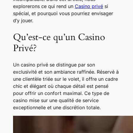
explorerons ce qui rend un
Casino privé
si
spécial, et pourquoi vous pourriez envisager
d’y jouer.
Qu’est-ce qu’un Casino
Privé?
Un casino privé se distingue par son
exclusivité et son ambiance raffinée. Réservé à
une clientèle triée sur le volet, il offre un cadre
chic et élégant où chaque détail est pensé
pour offrir un confort maximal. Ce type de
casino mise sur une qualité de service
exceptionnelle et une discrétion totale.