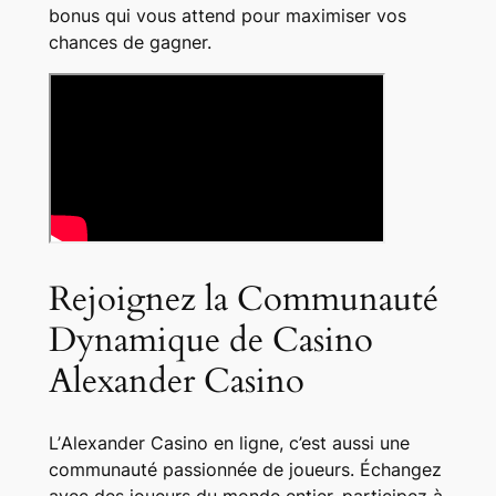
bonus qui vous attend pour maximiser vos
chances de gagner.
Rejoignez la Communauté
Dynamique de Casino
Alexander Casino
L’
Alexander Casino en ligne
, c’est aussi une
communauté passionnée de joueurs. Échangez